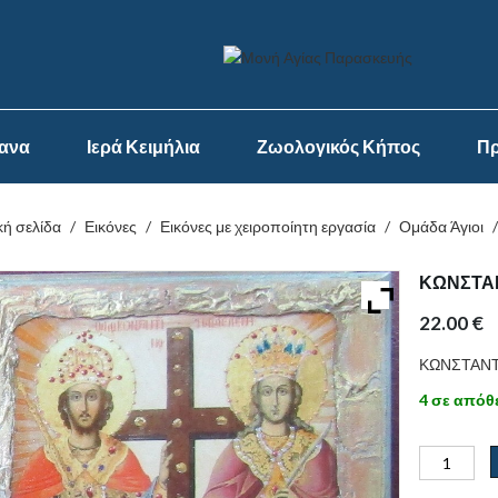
ψανα
Ιερά Κειμήλια
Ζωολογικός Κήπος
Πρ
κή σελίδα
/
Εικόνες
/
Εικόνες με χειροποίητη εργασία
/
Ομάδα Άγιοι
ΚΩΝΣΤΑ
22.00
€
ΚΩΝΣΤΑΝΤ
4 σε απόθ