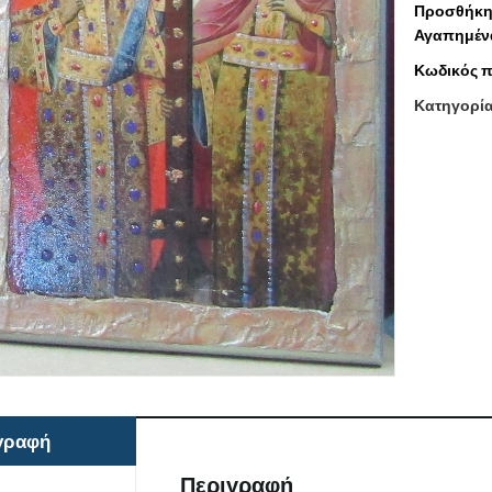
Προσθήκη
Αγαπημέν
Κωδικός π
Κατηγορί
γραφή
Περιγραφή