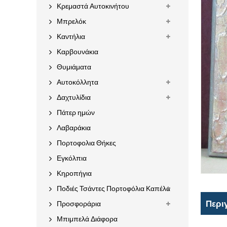
Κρεμαστά Αυτοκινήτου
Μπρελόκ
Καντήλια
Καρβουνάκια
Θυμιάματα
Αυτοκόλλητα
Δαχτυλίδια
Πάτερ ημών
Λαβαράκια
Πορτοφολια Θήκες
Εγκόλπια
Κηροπήγια
Ποδιές Τσάντες Πορτοφόλια Καπέλα
Περι
Προσφοράρια
Μπιμπελά Διάφορα