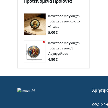
Προτεινόμενα Προϊόντα
Κονκάρδα για ρούχα /
τσάντα με τον Χριστό
vintage
5.00
€
Κονκάρδα για ρούχα /
τσάντα με τους 3
Αρχαγγέλους
4.80
€
Χρήσιμ
ΟΡΟΙ ΧΡ