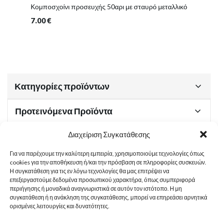
Κομποσχοίνι προσευχής 50αρι με σταυρό μεταλλικό
7.00
€
Κατηγορίες προϊόντων
Προτεινόμενα Προϊόντα
Διαχείριση Συγκατάθεσης
Για να παρέχουμε την καλύτερη εμπειρία, χρησιμοποιούμε τεχνολογίες όπως
Χρήσιμα Έγγραφα
cookies για την αποθήκευση ή/και την πρόσβαση σε πληροφορίες συσκευών.
Η συγκατάθεση για τις εν λόγω τεχνολογίες θα μας επιτρέψει να
επεξεργαστούμε δεδομένα προσωπικού χαρακτήρα, όπως συμπεριφορά
περιήγησης ή μοναδικά αναγνωριστικά σε αυτόν τον ιστότοπο. Η μη
Sitemap
συγκατάθεση ή η ανάκληση της συγκατάθεσης, μπορεί να επηρεάσει αρνητικά
ορισμένες λειτουργίες και δυνατότητες.
Στοιχεία Επικοινωνίας