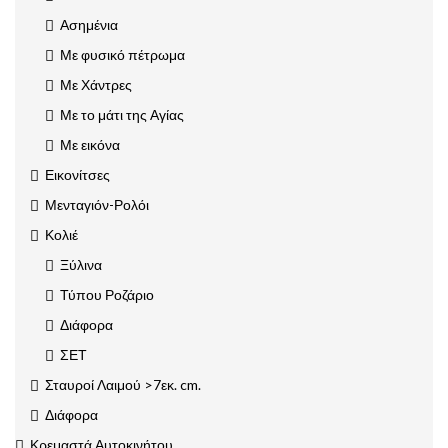
Ασημένια
Με φυσικό πέτρωμα
Με Χάντρες
Με το μάτι της Αγίας
Με εικόνα
Εικονίτσες
Μενταγιόν-Ρολόι
Κολιέ
Ξύλινα
Τύπου Ροζάριο
Διάφορα
ΣΕΤ
Σταυροί Λαιμού >7εκ. cm.
Διάφορα
Κρεμαστά Αυτοκινήτου