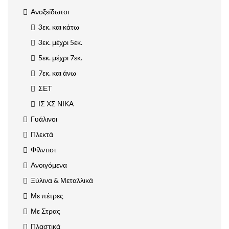
Ανοξείδωτοι
3εκ. και κάτω
3εκ. μέχρι 5εκ.
5εκ. μέχρι 7εκ.
7εκ. και άνω
ΣΕΤ
ΙΣ ΧΣ ΝΙΚΑ
Γυάλινοι
Πλεκτά
Φίλντισι
Ανοιγόμενα
Ξύλινα & Μεταλλικά
Με πέτρες
Με Στρας
Πλαστικά