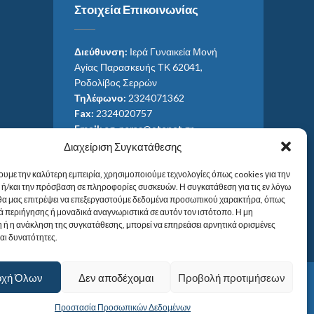
Στοιχεία Επικοινωνίας
Διεύθυνση:
Ιερά Γυναικεία Μονή
Αγίας Παρασκευής ΤΚ 62041,
Ροδολίβος Σερρών
Τηλέφωνο:
2324071362
Fax:
2324020757
Email:
ag_paras@otenet.gr
Email:
info@im-agparaskevis.gr
Διαχείριση Συγκατάθεσης
Ώρες επισκέψεων:
ουμε την καλύτερη εμπειρία, χρησιμοποιούμε τεχνολογίες όπως cookies για την
Από ανατολή έως και δύση του ηλίου.
ή/και την πρόσβαση σε πληροφορίες συσκευών. Η συγκατάθεση για τις εν λόγω
 θα μας επιτρέψει να επεξεργαστούμε δεδομένα προσωπικού χαρακτήρα, όπως
 περιήγησης ή μοναδικά αναγνωριστικά σε αυτόν τον ιστότοπο. Η μη
 ή η ανάκληση της συγκατάθεσης, μπορεί να επηρεάσει αρνητικά ορισμένες
και δυνατότητες.
οχή Όλων
Δεν αποδέχομαι
Προβολή προτιμήσεων
Προστασία Προσωπικών Δεδομένων