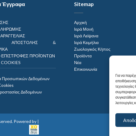
α Έγγραφα
Sitemap
ΗΣΗΣ
Αρχική
ΠΛΗΡΩΜΗΣ
Ιερά Μονή
ΠΑΡΑΓΓΕΛΙΑΣ
Ιερά Λείψανα
ΟΙ ΑΠΟΣΤΟΛΗΣ &
Ιερά Κειμήλια
ΙΚΑ
Ζωολογικός Κήπος
–ΕΠΙΣΤΡΟΦΕΣ ΠΡΟΪΌΝΤΩΝ
Προϊόντα
Η COOKIES
Νέα
Επικοινωνία
Για να παρέχ
α Προσωπικών Δεδομένων
αποθήκευση 
Cookies
τεχνολογίες
Προστασίας Δεδομένων
συμπεριφορά
συγκατάθεση
λειτουργίες 
Αποδ
reserved. Powered by |