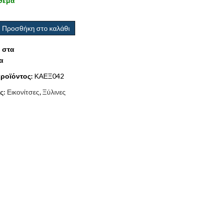
θεμα
Προσθήκη στο καλάθι
 στα
α
ροϊόντος:
ΚΑΕΞ042
ς:
Εικονίτσες
,
Ξύλινες