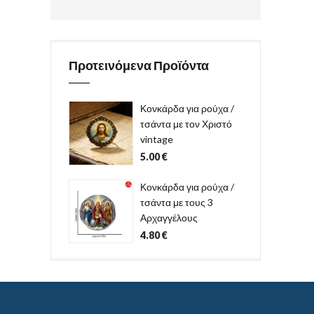
Προτεινόμενα Προϊόντα
Κονκάρδα για ρούχα /
τσάντα με τον Χριστό
vintage
5.00
€
Κονκάρδα για ρούχα /
τσάντα με τους 3
Αρχαγγέλους
4.80
€