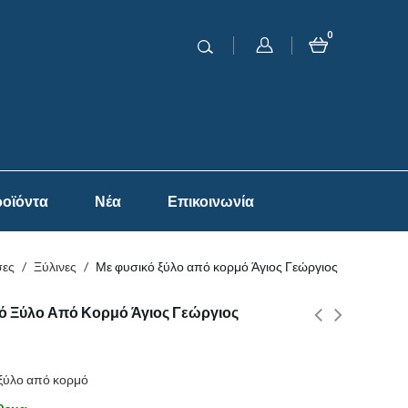
0
οϊόντα
Νέα
Επικοινωνία
σες
/
Ξύλινες
/
Με φυσικό ξύλο από κορμό Άγιος Γεώργιος
ό Ξύλο Από Κορμό Άγιος Γεώργιος
ξύλο από κορμό