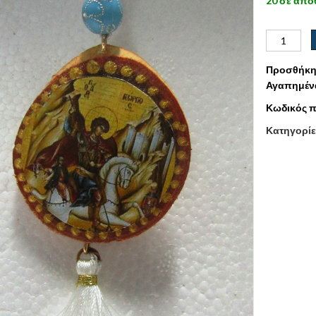
20 σε από
Προσθήκη
Αγαπημέν
Κωδικός π
Κατηγορίε