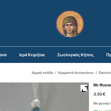
ψανα
Ιερά Κειμήλια
Ζωολογικός Κήπος
Πρ
Αρχική σελίδα
/
Κρεμαστά Αυτοκινήτου
/
Εικονίτ
Με Φυσικ
3.50
€
Με φυσικό 