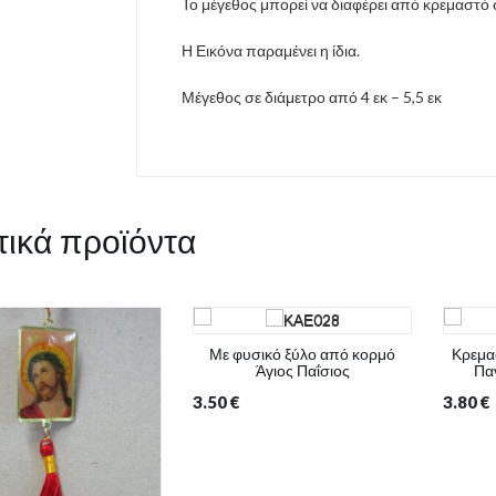
Το μέγεθος μπορεί να διαφέρει από κρεμαστό 
Η Εικόνα παραμένει η ίδια.
Μέγεθος σε διάμετρο από 4 εκ – 5,5 εκ
τικά προϊόντα
Με φυσικό ξύλο από κορμό
Κρεμα
Άγιος Παΐσιος
Παν
3.50
€
3.80
€