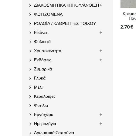
ΔΙΑΚΟΣΜΗΤΙΚΑ ΚΗΠΟΥ/ΑΝΟΙΞΗ
Κρεμασ
ΦΩΤΙΖΟΜΕΝΑ
Παν
ΡΟΛΟΪΑ / ΚΑΘΡΕΠΤΕΣ ΤΟΙΧΟΥ
2.70
€
Εικόνες
Φυλακτά
Χρυσοκέντητα
Εκδόσεις
Ζυμαρικά
Γλυκά
Μέλι
Κεραλοιφές
Φυτίλια
Εργόχειρα
Ημερολόγια
Αρωματικά Σαπούνια