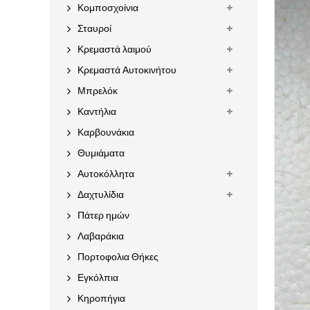
Κομποσχοίνια
Σταυροί
Κρεμαστά λαιμού
Κρεμαστά Αυτοκινήτου
Μπρελόκ
Καντήλια
Καρβουνάκια
Θυμιάματα
Αυτοκόλλητα
Δαχτυλίδια
Πάτερ ημών
Λαβαράκια
Πορτοφολια Θήκες
Εγκόλπια
Κηροπήγια