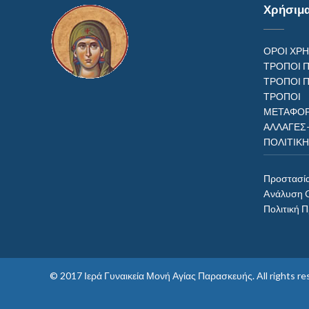
Χρήσιμ
ΟΡΟΙ ΧΡ
ΤΡΟΠΟΙ 
ΤΡΟΠΟΙ 
ΤΡΟΠ
ΜΕΤΑΦΟΡ
ΑΛΛΑΓΕΣ
ΠΟΛΙΤΙΚ
Προστασί
Aνάλυση 
Πολιτική 
© 2017
Ιερά Γυναικεία Μονή Αγίας Παρασκευής
. All rights 