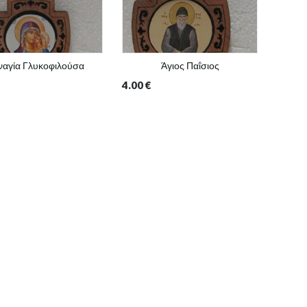
ναγία Γλυκοφιλούσα
Άγιος Παΐσιος
4.00
€
4.00
€