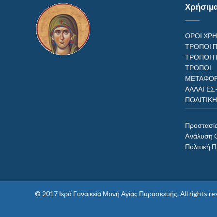
Χρήσιμ
ΟΡΟΙ ΧΡ
ΤΡΟΠΟΙ 
ΤΡΟΠΟΙ 
ΤΡΟΠ
ΜΕΤΑΦΟΡ
ΑΛΛΑΓΕΣ
ΠΟΛΙΤΙΚ
Προστασί
Aνάλυση 
Πολιτική 
© 2017
Ιερά Γυναικεία Μονή Αγίας Παρασκευής
. All rights 