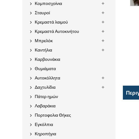
Κομποσχοίνια
Σταυροί
Κρεμαστά λαιμού
Κρεμαστά Αυτοκινήτου
Μπρελόκ
Καντήλια
Καρβουνάκια
Θυμιάματα
Αυτοκόλλητα
Δαχτυλίδια
Περι
Πάτερ ημών
Λαβαράκια
Πορτοφολια Θήκες
Εγκόλπια
Κηροπήγια