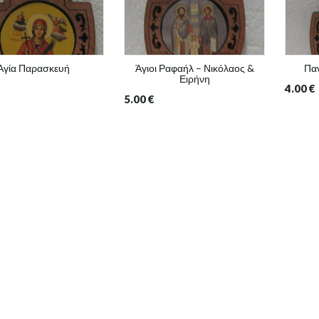
Αγία Παρασκευή
Άγιοι Ραφαήλ – Νικόλαος &
Πα
Ειρήνη
4.00
€
5.00
€