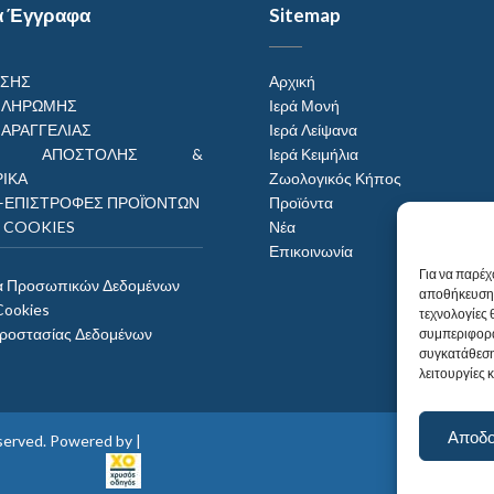
α Έγγραφα
Sitemap
ΗΣΗΣ
Αρχική
ΠΛΗΡΩΜΗΣ
Ιερά Μονή
ΠΑΡΑΓΓΕΛΙΑΣ
Ιερά Λείψανα
ΟΙ ΑΠΟΣΤΟΛΗΣ &
Ιερά Κειμήλια
ΙΚΑ
Ζωολογικός Κήπος
–ΕΠΙΣΤΡΟΦΕΣ ΠΡΟΪΌΝΤΩΝ
Προϊόντα
Η COOKIES
Νέα
Επικοινωνία
Για να παρέχ
α Προσωπικών Δεδομένων
αποθήκευση 
Cookies
τεχνολογίες
Προστασίας Δεδομένων
συμπεριφορά
συγκατάθεση
λειτουργίες 
Αποδ
reserved. Powered by |