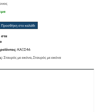
ώνιος
εμα
Προσθήκη στο καλάθι
 στα
α
ροϊόντος:
ΚΑΞΣ46
ς:
Σταυρός με εικόνα
,
Σταυρός με εικόνα