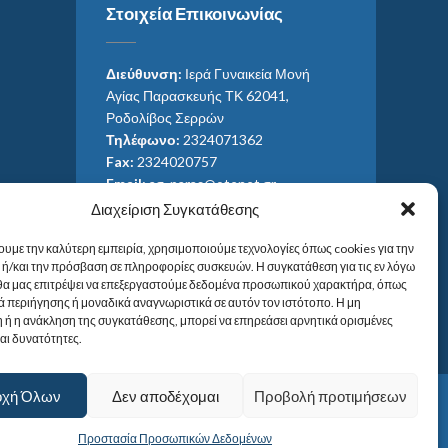
Στοιχεία Επικοινωνίας
Διεύθυνση:
Ιερά Γυναικεία Μονή
Αγίας Παρασκευής ΤΚ 62041,
Ροδολίβος Σερρών
Τηλέφωνο:
2324071362
Fax:
2324020757
Email:
ag_paras@otenet.gr
Email:
info@im-agparaskevis.gr
Διαχείριση Συγκατάθεσης
Ώρες επισκέψεων:
ουμε την καλύτερη εμπειρία, χρησιμοποιούμε τεχνολογίες όπως cookies για την
Από ανατολή έως και δύση του ηλίου.
ή/και την πρόσβαση σε πληροφορίες συσκευών. Η συγκατάθεση για τις εν λόγω
 θα μας επιτρέψει να επεξεργαστούμε δεδομένα προσωπικού χαρακτήρα, όπως
 περιήγησης ή μοναδικά αναγνωριστικά σε αυτόν τον ιστότοπο. Η μη
 ή η ανάκληση της συγκατάθεσης, μπορεί να επηρεάσει αρνητικά ορισμένες
και δυνατότητες.
οχή Όλων
Δεν αποδέχομαι
Προβολή προτιμήσεων
Προστασία Προσωπικών Δεδομένων