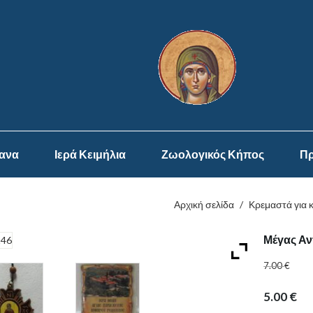
ψανα
Ιερά Κειμήλια
Ζωολογικός Κήπος
Πρ
Αρχική σελίδα
/
Κρεμαστά για 
Μέγας Αν
7.00
€
5.00
€