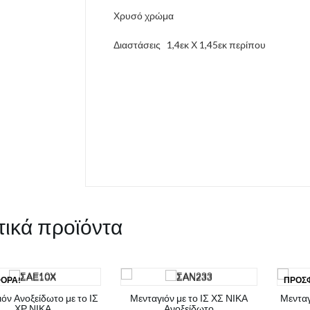
Χρυσό χρώμα
Διαστάσεις 1,4εκ Χ 1,45εκ περίπου
τικά προϊόντα
ΟΡΆ!
ΠΡΟΣ
όν Ανοξείδωτο με το ΙΣ
Μενταγιόν με το ΙΣ ΧΣ ΝΙΚΑ
Μενταγ
ΧΡ ΝΙΚΑ
Ανοξείδωτο