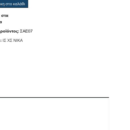
κη στο καλάθι
 στα
α
ροϊόντος:
ΣΑΕ07
α:
ΙΣ ΧΣ ΝΙΚΑ