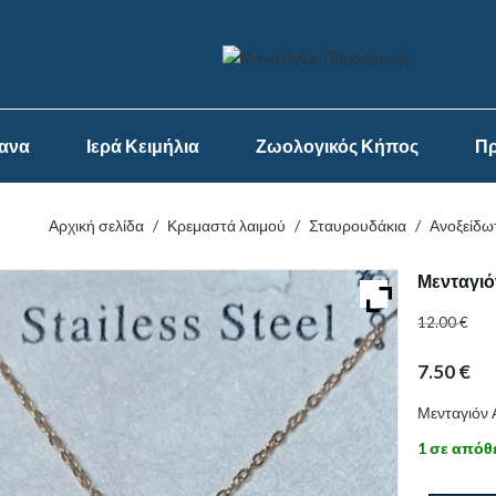
ψανα
Ιερά Κειμήλια
Ζωολογικός Κήπος
Πρ
Αρχική σελίδα
/
Κρεμαστά λαιμού
/
Σταυρουδάκια
/
Ανοξείδω
Μενταγιό
12.00
€
7.50
€
Μενταγιόν 
1 σε απόθ