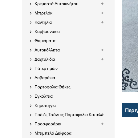
Κρεμαστά Αυτοκινήτου
Μπρελόκ
Καντήλια
Καρβουνάκια
Θυμιάματα
Αυτοκόλλητα
Δαχτυλίδια
Πάτερ ημών
Λαβαράκια
Πορτοφολια Θήκες
Εγκόλπια
Κηροπήγια
Περι
Ποδιές Τσάντες Πορτοφόλια Καπέλα
Προσφοράρια
Μπιμπελά Διάφορα