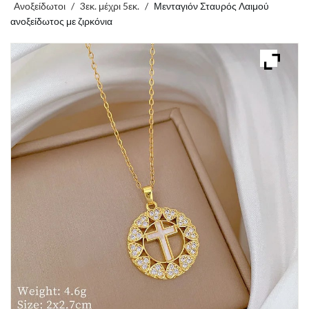
Ανοξείδωτοι
/
3εκ. μέχρι 5εκ.
/
Μενταγιόν Σταυρός Λαιμού
ανοξείδωτος με ζιρκόνια