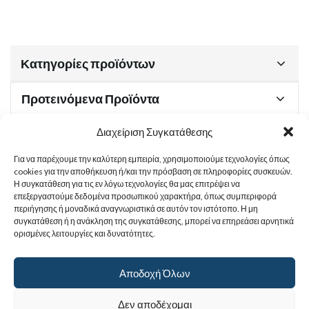
Κατηγορίες προϊόντων
Προτεινόμενα Προϊόντα
Διαχείριση Συγκατάθεσης
Για να παρέχουμε την καλύτερη εμπειρία, χρησιμοποιούμε τεχνολογίες όπως
Χρήσιμα Έγγραφα
cookies για την αποθήκευση ή/και την πρόσβαση σε πληροφορίες συσκευών.
Η συγκατάθεση για τις εν λόγω τεχνολογίες θα μας επιτρέψει να
επεξεργαστούμε δεδομένα προσωπικού χαρακτήρα, όπως συμπεριφορά
περιήγησης ή μοναδικά αναγνωριστικά σε αυτόν τον ιστότοπο. Η μη
Sitemap
συγκατάθεση ή η ανάκληση της συγκατάθεσης, μπορεί να επηρεάσει αρνητικά
ορισμένες λειτουργίες και δυνατότητες.
Στοιχεία Επικοινωνίας
Αποδοχή Όλων
© 2017
Ιερά Γυναικεία Μονή Αγίας Παρασκευής
. All rights reserved.
Δεν αποδέχομαι