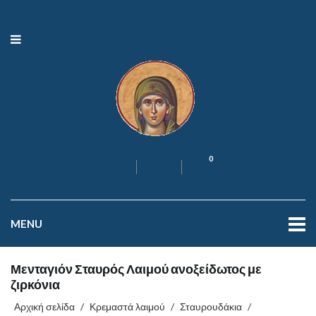
0
MENU
Μενταγιόν Σταυρός Λαιμού ανοξείδωτος με
ζιρκόνια
Αρχική σελίδα
/
Κρεμαστά λαιμού
/
Σταυρουδάκια
/