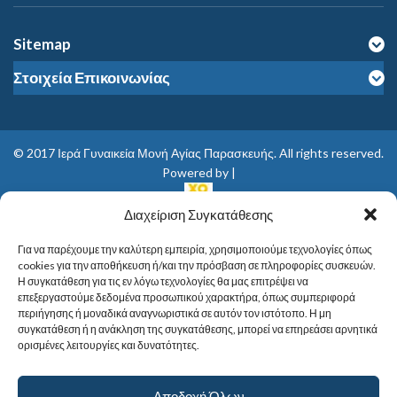
Sitemap
Στοιχεία Επικοινωνίας
© 2017
Ιερά Γυναικεία Μονή Αγίας Παρασκευής
. All rights reserved.
Powered by |
Διαχείριση Συγκατάθεσης
Για να παρέχουμε την καλύτερη εμπειρία, χρησιμοποιούμε τεχνολογίες όπως
cookies για την αποθήκευση ή/και την πρόσβαση σε πληροφορίες συσκευών.
Η συγκατάθεση για τις εν λόγω τεχνολογίες θα μας επιτρέψει να
επεξεργαστούμε δεδομένα προσωπικού χαρακτήρα, όπως συμπεριφορά
περιήγησης ή μοναδικά αναγνωριστικά σε αυτόν τον ιστότοπο. Η μη
συγκατάθεση ή η ανάκληση της συγκατάθεσης, μπορεί να επηρεάσει αρνητικά
ορισμένες λειτουργίες και δυνατότητες.
Αποδοχή Όλων