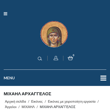
0
MENU
ΜΙΧΑΗΛ ΑΡΧΑΓΓΕΛΟΣ
Αρχική σελίδα
/
Εικόνες
/
Εικόνες με χειροποίητη εργασία
/
Άγγελοι
/
ΜΙΧΑΗΛ
/
ΜΙΧΑΗΛ ΑΡΧΑΓΓΕΛΟΣ