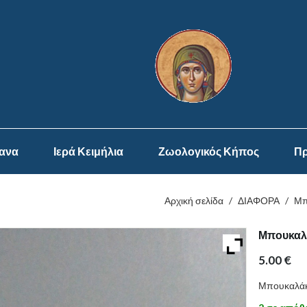
ψανα
Ιερά Κειμήλια
Ζωολογικός Κήπος
Πρ
Αρχική σελίδα
/
ΔΙΑΦΟΡΑ
/
Μπ
Μπουκαλά
5.00
€
Μπουκαλάκι