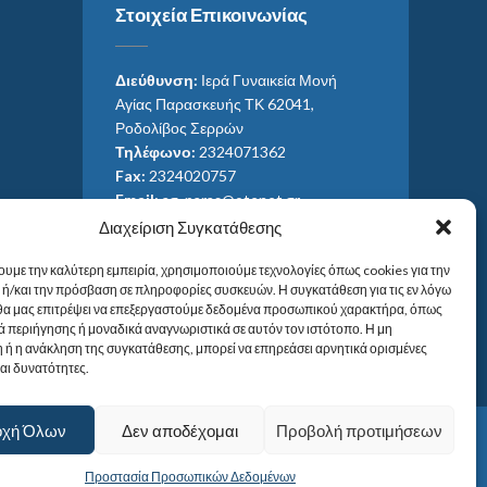
Στοιχεία Επικοινωνίας
Διεύθυνση:
Ιερά Γυναικεία Μονή
Αγίας Παρασκευής ΤΚ 62041,
Ροδολίβος Σερρών
Τηλέφωνο:
2324071362
Fax:
2324020757
Email:
ag_paras@otenet.gr
Email:
info@im-agparaskevis.gr
Διαχείριση Συγκατάθεσης
Ώρες επισκέψεων:
ουμε την καλύτερη εμπειρία, χρησιμοποιούμε τεχνολογίες όπως cookies για την
Από ανατολή έως και δύση του ηλίου.
ή/και την πρόσβαση σε πληροφορίες συσκευών. Η συγκατάθεση για τις εν λόγω
 θα μας επιτρέψει να επεξεργαστούμε δεδομένα προσωπικού χαρακτήρα, όπως
 περιήγησης ή μοναδικά αναγνωριστικά σε αυτόν τον ιστότοπο. Η μη
 ή η ανάκληση της συγκατάθεσης, μπορεί να επηρεάσει αρνητικά ορισμένες
και δυνατότητες.
οχή Όλων
Δεν αποδέχομαι
Προβολή προτιμήσεων
Προστασία Προσωπικών Δεδομένων