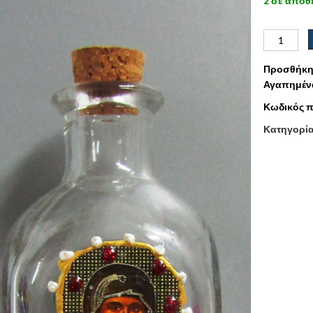
2 σε απόθ
Προσθήκη
Αγαπημέν
Κωδικός π
Κατηγορί