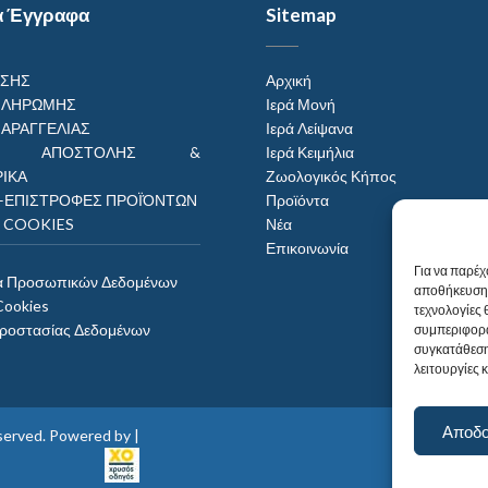
α Έγγραφα
Sitemap
ΗΣΗΣ
Αρχική
ΠΛΗΡΩΜΗΣ
Ιερά Μονή
ΠΑΡΑΓΓΕΛΙΑΣ
Ιερά Λείψανα
ΟΙ ΑΠΟΣΤΟΛΗΣ &
Ιερά Κειμήλια
ΙΚΑ
Ζωολογικός Κήπος
–ΕΠΙΣΤΡΟΦΕΣ ΠΡΟΪΌΝΤΩΝ
Προϊόντα
Η COOKIES
Νέα
Επικοινωνία
Για να παρέχ
α Προσωπικών Δεδομένων
αποθήκευση 
Cookies
τεχνολογίες
Προστασίας Δεδομένων
συμπεριφορά
συγκατάθεση
λειτουργίες 
Αποδ
reserved. Powered by |