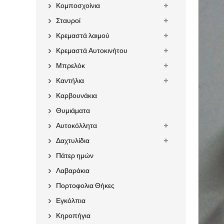
Κομποσχοίνια
Σταυροί
Κρεμαστά λαιμού
Κρεμαστά Αυτοκινήτου
Μπρελόκ
Καντήλια
Καρβουνάκια
Θυμιάματα
Αυτοκόλλητα
Δαχτυλίδια
Πάτερ ημών
Λαβαράκια
Πορτοφολια Θήκες
Εγκόλπια
Κηροπήγια