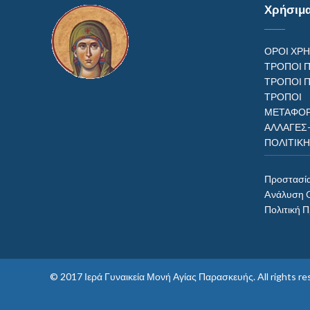
Χρήσιμ
ΟΡΟΙ ΧΡ
ΤΡΟΠΟΙ 
ΤΡΟΠΟΙ 
ΤΡΟΠ
ΜΕΤΑΦΟΡ
ΑΛΛΑΓΕΣ
ΠΟΛΙΤΙΚ
Προστασί
Aνάλυση 
Πολιτική 
© 2017
Ιερά Γυναικεία Μονή Αγίας Παρασκευής
. All rights 