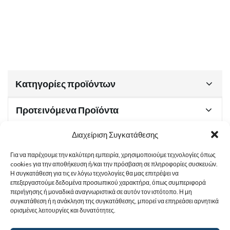
Κατηγορίες προϊόντων
Προτεινόμενα Προϊόντα
Διαχείριση Συγκατάθεσης
Για να παρέχουμε την καλύτερη εμπειρία, χρησιμοποιούμε τεχνολογίες όπως
Χρήσιμα Έγγραφα
cookies για την αποθήκευση ή/και την πρόσβαση σε πληροφορίες συσκευών.
Η συγκατάθεση για τις εν λόγω τεχνολογίες θα μας επιτρέψει να
επεξεργαστούμε δεδομένα προσωπικού χαρακτήρα, όπως συμπεριφορά
περιήγησης ή μοναδικά αναγνωριστικά σε αυτόν τον ιστότοπο. Η μη
Sitemap
συγκατάθεση ή η ανάκληση της συγκατάθεσης, μπορεί να επηρεάσει αρνητικά
ορισμένες λειτουργίες και δυνατότητες.
Στοιχεία Επικοινωνίας