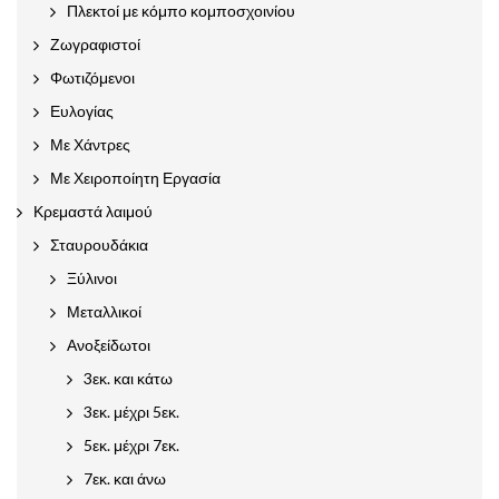
Πλεκτοί με κόμπο κομποσχοινίου
Ζωγραφιστοί
Φωτιζόμενοι
Ευλογίας
Με Χάντρες
Με Χειροποίητη Εργασία
Κρεμαστά λαιμού
Σταυρουδάκια
Ξύλινοι
Μεταλλικοί
Ανοξείδωτοι
3εκ. και κάτω
3εκ. μέχρι 5εκ.
5εκ. μέχρι 7εκ.
7εκ. και άνω