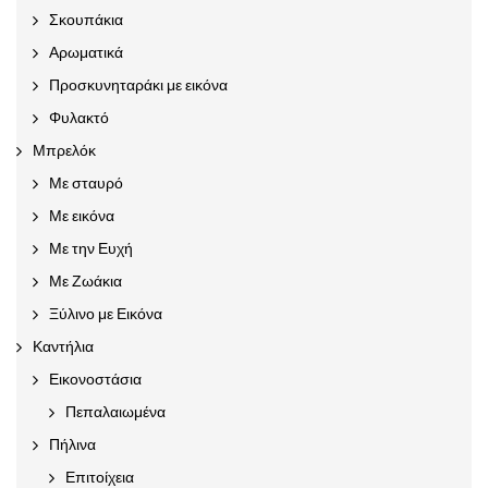
Σκουπάκια
Αρωματικά
Προσκυνηταράκι με εικόνα
Φυλακτό
Μπρελόκ
Με σταυρό
Με εικόνα
Με την Ευχή
Με Ζωάκια
Ξύλινο με Εικόνα
Καντήλια
Εικονοστάσια
Πεπαλαιωμένα
Πήλινα
Επιτοίχεια