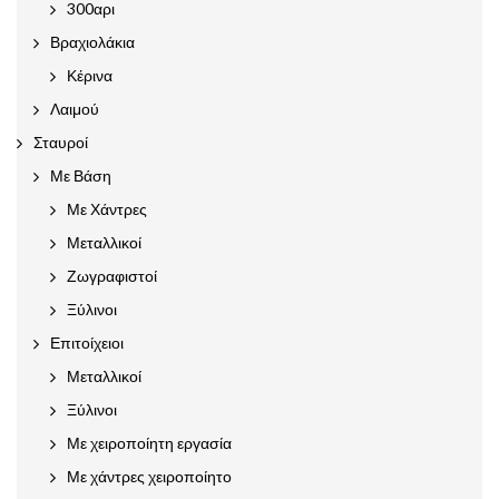
300αρι
Βραχιολάκια
Κέρινα
Λαιμού
Σταυροί
Με Βάση
Με Χάντρες
Μεταλλικοί
Ζωγραφιστοί
Ξύλινοι
Επιτοίχειοι
Μεταλλικοί
Ξύλινοι
Με χειροποίητη εργασία
Με χάντρες χειροποίητο