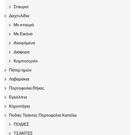
Σταυροί
Δαχτυλίδια
Με σταυρό
Με Εικόνα
Ανοιγόμενα
Διάφορα
Κομποσχοίνι
Πάτερ ημών
Λαβαράκια
Πορτοφολια Θήκες
Εγκόλπια
Κηροπήγια
Ποδιές Τσάντες Πορτοφόλια Καπέλα
ΠΟΔΙΕΣ
ΤΣΑΝΤΕΣ