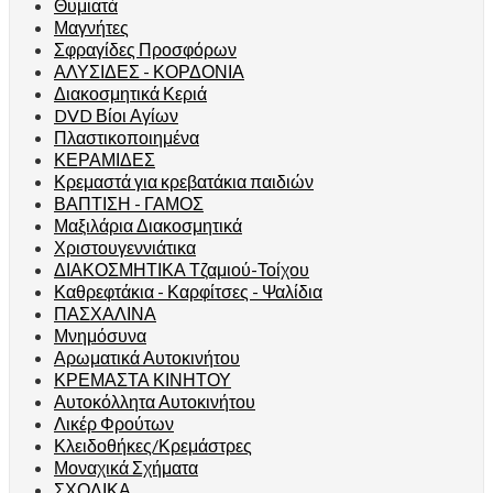
Θυμιατά
Μαγνήτες
Σφραγίδες Προσφόρων
ΑΛΥΣΙΔΕΣ - ΚΟΡΔΟΝΙΑ
Διακοσμητικά Κεριά
DVD Βίοι Αγίων
Πλαστικοποιημένα
ΚΕΡΑΜΙΔΕΣ
Κρεμαστά για κρεβατάκια παιδιών
ΒΑΠΤΙΣΗ - ΓΑΜΟΣ
Μαξιλάρια Διακοσμητικά
Χριστουγεννιάτικα
ΔΙΑΚΟΣΜΗΤΙΚΑ Τζαμιού-Τοίχου
Καθρεφτάκια - Καρφίτσες - Ψαλίδια
ΠΑΣΧΑΛΙΝΑ
Μνημόσυνα
Αρωματικά Αυτοκινήτου
ΚΡΕΜΑΣΤΑ ΚΙΝΗΤΟΥ
Αυτοκόλλητα Αυτοκινήτου
Λικέρ Φρούτων
Κλειδοθήκες/Κρεμάστρες
Μοναχικά Σχήματα
ΣΧΟΛΙΚΑ