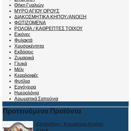
Θήκη Γυαλιών
ΜΥΡΟ ΑΓΙΟΥ ΟΡΟΥΣ
ΔΙΑΚΟΣΜΗΤΙΚΑ ΚΗΠΟΥ/ΑΝΟΙΞΗ
ΦΩΤΙΖΟΜΕΝΑ
ΡΟΛΟΪΑ / ΚΑΘΡΕΠΤΕΣ ΤΟΙΧΟΥ
Εικόνες
Φυλακτά
Χρυσοκέντητα
Εκδόσεις
Ζυμαρικά
Γλυκά
Μέλι
Κεραλοιφές
Φυτίλια
Εργόχειρα
Ημερολόγια
Αρωματικά Σαπούνια
Προτεινόμενα Προϊόντα
Κλειδοθήκη / Κρεμάστρα Κοτέτσι
6.00
€