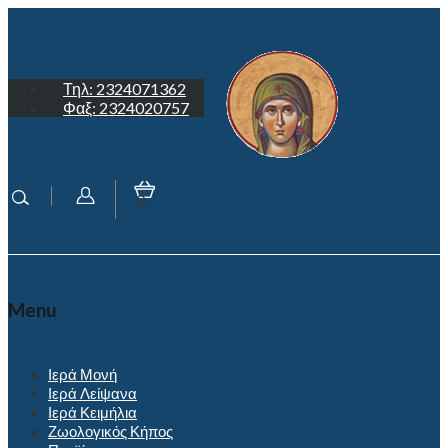
Τηλ: 2324071362
Φαξ: 2324020757
0
Menu
Ιερά Μονή
Ιερά Λείψανα
Ιερά Κειμήλια
Ζωολογικός Κήπος