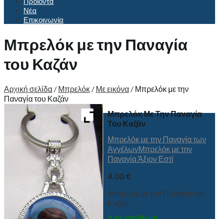
Προϊόντα
Νέα
Επικοινωνία
Μπρελόκ με την Παναγία
του Καζάν
Αρχική σελίδα
/
Μπρελόκ
/
Με εικόνα
/
Μπρελόκ με την
Παναγία του Καζάν
Μπρελόκ Με Την Παναγία
Του Καζάν
Μπρελόκ με την Παναγία των
Αγγέλων
Μπρελόκ με την
Παναγία Άξιον Εστί
4.00
€
Μπρελόκ με την Παναγία του
Καζάν
2 σε απόθεμα