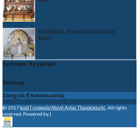
Κλειδοθήκη / Κρεμάστρα Ανάσταση
8.00
€
Χρήσιμα Έγγραφα
Sitemap
Στοιχεία Επικοινωνίας
© 2017
Ιερά Γυναικεία Μονή Αγίας Παρασκευής
. All rights
reserved. Powered by |