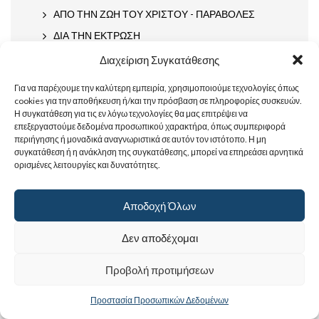
ΑΠΟ ΤΗΝ ΖΩΗ ΤΟΥ ΧΡΙΣΤΟΥ - ΠΑΡΑΒΟΛΕΣ
ΔΙΑ ΤΗΝ ΕΚΤΡΩΣΗ
ΔΙΑΦΟΡΑ
Διαχείριση Συγκατάθεσης
ΔΙΑΦΟΡΑ ΜΕ ΤΗΝ ΠΑΝΑΓΙΑ
Για να παρέχουμε την καλύτερη εμπειρία, χρησιμοποιούμε τεχνολογίες όπως
ΕΥΧΗ - ΠΡΟΣΕΥΧΕΣ
cookies για την αποθήκευση ή/και την πρόσβαση σε πληροφορίες συσκευών.
Η συγκατάθεση για τις εν λόγω τεχνολογίες θα μας επιτρέψει να
Ο ΘΕΟΣ
επεξεργαστούμε δεδομένα προσωπικού χαρακτήρα, όπως συμπεριφορά
περιήγησης ή μοναδικά αναγνωριστικά σε αυτόν τον ιστότοπο. Η μη
ΧΡΙΣΤΟΣ ΜΕ ΠΑΙΔΙΑ - ΟΙΚΟΓΕΝΕΙΑ
συγκατάθεση ή η ανάκληση της συγκατάθεσης, μπορεί να επηρεάσει αρνητικά
ΧΡΙΣΤΟΣ ΠΡΟΣΕΥΧΟΜΕΝΟΣ
ορισμένες λειτουργίες και δυνατότητες.
Ω ΓΛΥΚΗ ΜΟΥ ΕΑΡ
Αποδοχή Όλων
ΓΑΜΟΣ ΕΝ ΚΑΝΑ
Άνδρες Άγιοι
Δεν αποδέχομαι
ΑΛΦΑ
Προβολή προτιμήσεων
ΑΛΕΞΑΝΔΡΟΣ
ΑΡΓΥΡΟΣ
Προστασία Προσωπικών Δεδομένων
ΑΡΤΕΜΙΟΣ