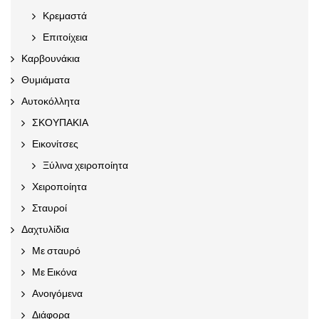
Κρεμαστά
Επιτοίχεια
Καρβουνάκια
Θυμιάματα
Αυτοκόλλητα
ΣΚΟΥΠΑΚΙΑ
Εικονίτσες
Ξύλινα χειροποίητα
Χειροποίητα
Σταυροί
Δαχτυλίδια
Με σταυρό
Με Εικόνα
Ανοιγόμενα
Διάφορα