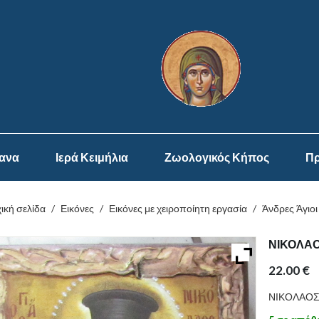
ψανα
Ιερά Κειμήλια
Ζωολογικός Κήπος
Πρ
ική σελίδα
/
Εικόνες
/
Εικόνες με χειροποίητη εργασία
/
Άνδρες Άγιοι
ΝΙΚΟΛΑ
22.00
€
ΝΙΚΟΛΑΟΣ