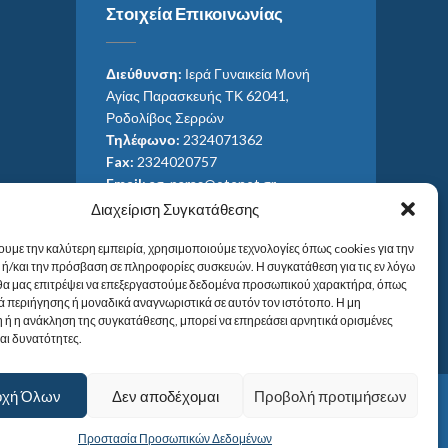
Στοιχεία Επικοινωνίας
Διεύθυνση:
Ιερά Γυναικεία Μονή
Αγίας Παρασκευής ΤΚ 62041,
Ροδολίβος Σερρών
Τηλέφωνο:
2324071362
Fax:
2324020757
Email:
ag_paras@otenet.gr
Email:
info@im-agparaskevis.gr
Διαχείριση Συγκατάθεσης
Ώρες επισκέψεων:
ουμε την καλύτερη εμπειρία, χρησιμοποιούμε τεχνολογίες όπως cookies για την
Από ανατολή έως και δύση του ηλίου.
ή/και την πρόσβαση σε πληροφορίες συσκευών. Η συγκατάθεση για τις εν λόγω
 θα μας επιτρέψει να επεξεργαστούμε δεδομένα προσωπικού χαρακτήρα, όπως
 περιήγησης ή μοναδικά αναγνωριστικά σε αυτόν τον ιστότοπο. Η μη
 ή η ανάκληση της συγκατάθεσης, μπορεί να επηρεάσει αρνητικά ορισμένες
και δυνατότητες.
οχή Όλων
Δεν αποδέχομαι
Προβολή προτιμήσεων
Προστασία Προσωπικών Δεδομένων