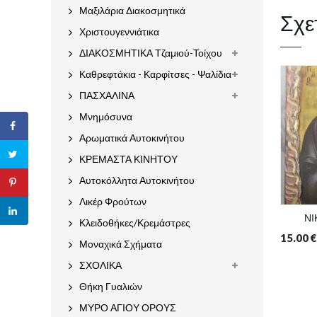
Μαξιλάρια Διακοσμητικά
Σχε
Χριστουγεννιάτικα
ΔΙΑΚΟΣΜΗΤΙΚΑ Τζαμιού-Τοίχου
Καθρεφτάκια - Καρφίτσες - Ψαλίδια
ΠΑΣΧΑΛΙΝΑ
Μνημόσυνα
Αρωματικά Αυτοκινήτου
ΚΡΕΜΑΣΤΑ ΚΙΝΗΤΟΥ
Αυτοκόλλητα Αυτοκινήτου
Λικέρ Φρούτων
ΝΙ
Κλειδοθήκες/Κρεμάστρες
15.00
€
Μοναχικά Σχήματα
ΣΧΟΛΙΚΑ
Θήκη Γυαλιών
ΜΥΡΟ ΑΓΙΟΥ ΟΡΟΥΣ