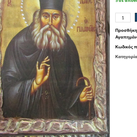
5 σε απόθ
Προσθήκη
Αγαπημέν
Κωδικός π
Κατηγορί