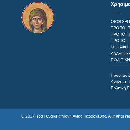
Χρήσιμ
ΟΡΟΙ ΧΡ
ΤΡΟΠΟΙ 
ΤΡΟΠΟΙ 
ΤΡΟΠ
ΜΕΤΑΦΟΡ
ΑΛΛΑΓΕΣ
ΠΟΛΙΤΙΚ
Προστασί
Aνάλυση 
Πολιτική 
© 2017
Ιερά Γυναικεία Μονή Αγίας Παρασκευής
. All rights 