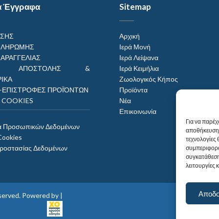
α Έγγραφα
Sitemap
ΗΣΗΣ
Αρχική
ΠΛΗΡΩΜΗΣ
Ιερά Μονή
ΠΑΡΑΓΓΕΛΙΑΣ
Ιερά Λείψανα
ΟΙ ΑΠΟΣΤΟΛΗΣ &
Ιερά Κειμήλια
ΙΚΑ
Ζωολογικός Κήπος
–ΕΠΙΣΤΡΟΦΕΣ ΠΡΟΪΌΝΤΩΝ
Προϊόντα
Η COOKIES
Νέα
Επικοινωνία
Για να παρέχ
α Προσωπικών Δεδομένων
αποθήκευση 
Cookies
τεχνολογίες
Προστασίας Δεδομένων
συμπεριφορά
συγκατάθεση
λειτουργίες 
Αποδ
reserved. Powered by |