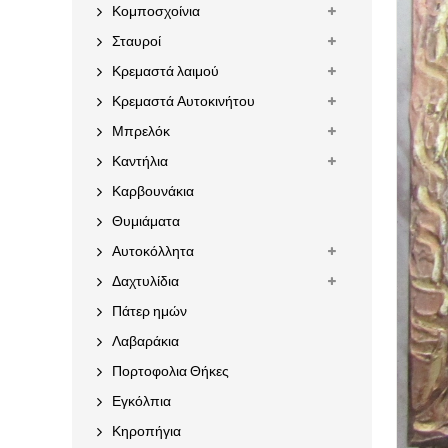
Κομποσχοίνια
Σταυροί
Κρεμαστά λαιμού
Κρεμαστά Αυτοκινήτου
Μπρελόκ
Καντήλια
Καρβουνάκια
Θυμιάματα
Αυτοκόλλητα
Δαχτυλίδια
Πάτερ ημών
Λαβαράκια
Πορτοφολια Θήκες
Εγκόλπια
Κηροπήγια