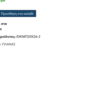
εμα
Προσθήκη στο καλάθι
 στα
α
ροϊόντος:
ΕΙΚΝΙΠ20Χ26-2
α:
ΠΛΑΝΑΣ