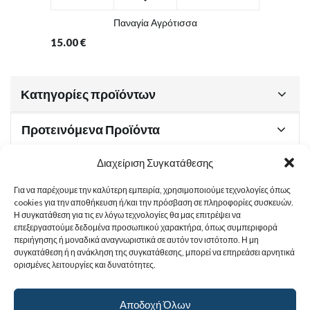
Παναγία Αγρότισσα
15.00
€
Κατηγορίες προϊόντων
Προτεινόμενα Προϊόντα
Διαχείριση Συγκατάθεσης
Για να παρέχουμε την καλύτερη εμπειρία, χρησιμοποιούμε τεχνολογίες όπως
Χρήσιμα Έγγραφα
cookies για την αποθήκευση ή/και την πρόσβαση σε πληροφορίες συσκευών.
Η συγκατάθεση για τις εν λόγω τεχνολογίες θα μας επιτρέψει να
επεξεργαστούμε δεδομένα προσωπικού χαρακτήρα, όπως συμπεριφορά
περιήγησης ή μοναδικά αναγνωριστικά σε αυτόν τον ιστότοπο. Η μη
Sitemap
συγκατάθεση ή η ανάκληση της συγκατάθεσης, μπορεί να επηρεάσει αρνητικά
ορισμένες λειτουργίες και δυνατότητες.
Στοιχεία Επικοινωνίας
Αποδοχή Όλων