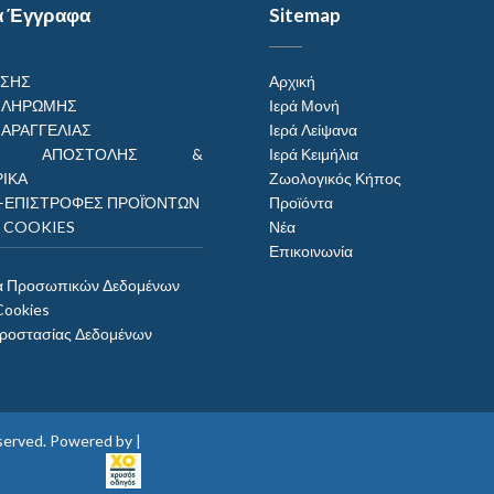
α Έγγραφα
Sitemap
ΗΣΗΣ
Αρχική
ΠΛΗΡΩΜΗΣ
Ιερά Μονή
ΠΑΡΑΓΓΕΛΙΑΣ
Ιερά Λείψανα
ΟΙ ΑΠΟΣΤΟΛΗΣ &
Ιερά Κειμήλια
ΙΚΑ
Ζωολογικός Κήπος
–ΕΠΙΣΤΡΟΦΕΣ ΠΡΟΪΌΝΤΩΝ
Προϊόντα
Η COOKIES
Νέα
Επικοινωνία
α Προσωπικών Δεδομένων
Cookies
Προστασίας Δεδομένων
reserved. Powered by |