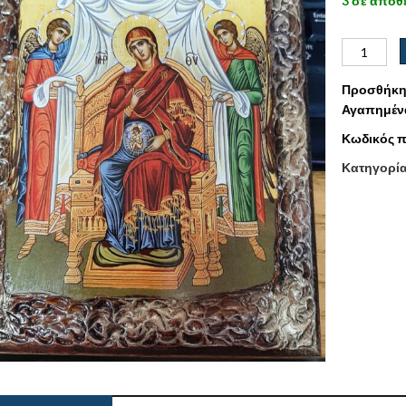
3 σε απόθ
Προσθήκη
Αγαπημέν
Κωδικός π
Κατηγορί