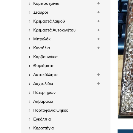
Κομποσχοίνια
Σταυροί
Κρεμαστά λαιμού
Κρεμαστά Αυτοκινήτου
Μπρελόκ
Καντήλια
Καρβουνάκια
Θυμιάματα
Αυτοκόλλητα
Δαχτυλίδια
Πάτερ ημών
Λαβαράκια
Πορτοφολια Θήκες
Εγκόλπια
Κηροπήγια