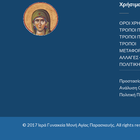
Χρήσιμ
ΟΡΟΙ ΧΡ
ΤΡΟΠΟΙ 
ΤΡΟΠΟΙ 
ΤΡΟΠ
ΜΕΤΑΦΟΡ
ΑΛΛΑΓΕΣ
ΠΟΛΙΤΙΚ
Προστασί
Aνάλυση 
Πολιτική 
© 2017
Ιερά Γυναικεία Μονή Αγίας Παρασκευής
. All rights 