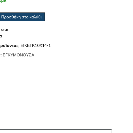
εμα
Προσθήκη στο καλάθι
 στα
α
ροϊόντος:
ΕΙΚΕΓΚ10Χ14-1
α:
ΕΓΚΥΜΟΝΟΥΣΑ