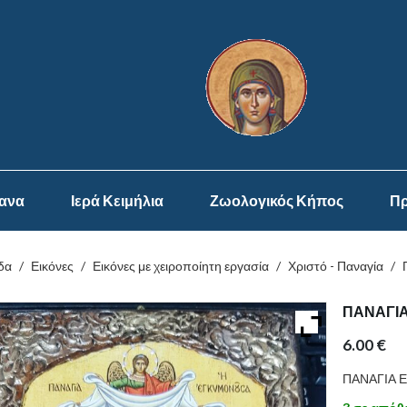
ψανα
Ιερά Κειμήλια
Ζωολογικός Κήπος
Πρ
δα
/
Εικόνες
/
Εικόνες με χειροποίητη εργασία
/
Χριστό - Παναγία
/
ΠΑΝΑΓΙ
6.00
€
ΠΑΝΑΓΙΑ