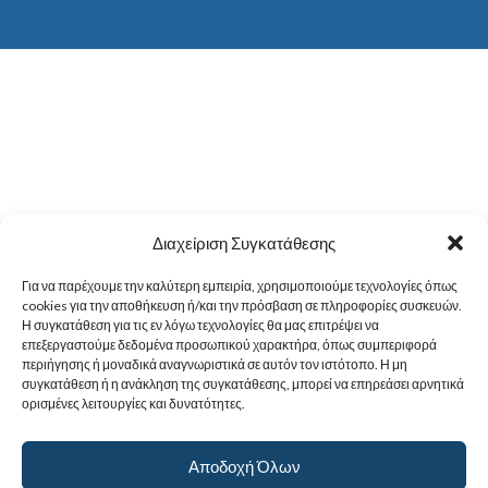
Διαχείριση Συγκατάθεσης
Για να παρέχουμε την καλύτερη εμπειρία, χρησιμοποιούμε τεχνολογίες όπως
cookies για την αποθήκευση ή/και την πρόσβαση σε πληροφορίες συσκευών.
Η συγκατάθεση για τις εν λόγω τεχνολογίες θα μας επιτρέψει να
επεξεργαστούμε δεδομένα προσωπικού χαρακτήρα, όπως συμπεριφορά
περιήγησης ή μοναδικά αναγνωριστικά σε αυτόν τον ιστότοπο. Η μη
συγκατάθεση ή η ανάκληση της συγκατάθεσης, μπορεί να επηρεάσει αρνητικά
ορισμένες λειτουργίες και δυνατότητες.
Αποδοχή Όλων