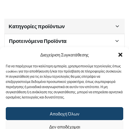
Κατηγορίες προϊόντων
Προτεινόμενα Προϊόντα
Διαχείριση Συγκατάθεσης
Για να παρέχουμε την καλύτερη εμπειρία, χρησιμοποιούμε τεχνολογίες όπως
Χρήσιμα Έγγραφα
cookies για την αποθήκευση ή/και την πρόσβαση σε πληροφορίες συσκευών.
Η συγκατάθεση για τις εν λόγω τεχνολογίες θα μας επιτρέψει να
επεξεργαστούμε δεδομένα προσωπικού χαρακτήρα, όπως συμπεριφορά
περιήγησης ή μοναδικά αναγνωριστικά σε αυτόν τον ιστότοπο. Η μη
Sitemap
συγκατάθεση ή η ανάκληση της συγκατάθεσης, μπορεί να επηρεάσει αρνητικά
ορισμένες λειτουργίες και δυνατότητες.
Στοιχεία Επικοινωνίας
Αποδοχή Όλων
© 2017
Ιερά Γυναικεία Μονή Αγίας Παρασκευής
. All rights reserved.
Δεν αποδέχομαι