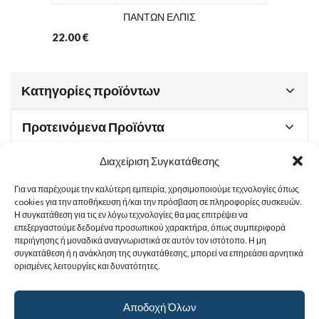
ΠΑΝΤΩΝ ΕΛΠΙΣ
22.00
€
Κατηγορίες προϊόντων
Προτεινόμενα Προϊόντα
Διαχείριση Συγκατάθεσης
Για να παρέχουμε την καλύτερη εμπειρία, χρησιμοποιούμε τεχνολογίες όπως
Χρήσιμα Έγγραφα
cookies για την αποθήκευση ή/και την πρόσβαση σε πληροφορίες συσκευών.
Η συγκατάθεση για τις εν λόγω τεχνολογίες θα μας επιτρέψει να
επεξεργαστούμε δεδομένα προσωπικού χαρακτήρα, όπως συμπεριφορά
περιήγησης ή μοναδικά αναγνωριστικά σε αυτόν τον ιστότοπο. Η μη
Sitemap
συγκατάθεση ή η ανάκληση της συγκατάθεσης, μπορεί να επηρεάσει αρνητικά
ορισμένες λειτουργίες και δυνατότητες.
Στοιχεία Επικοινωνίας
Αποδοχή Όλων