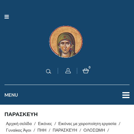
0
MENU
ΠΑΡΑΣΚΕΥΗ
Αρχική σελίδα
/
Εικόνες
/
Εικόνες με χειροποίητη εργασία
/
Γυναίκες Άγοι
/
ΠΗΗ
/
ΠΑΡΑΣΚΕΥΗ
/
ΟΛΟΣΩΜΗ
/