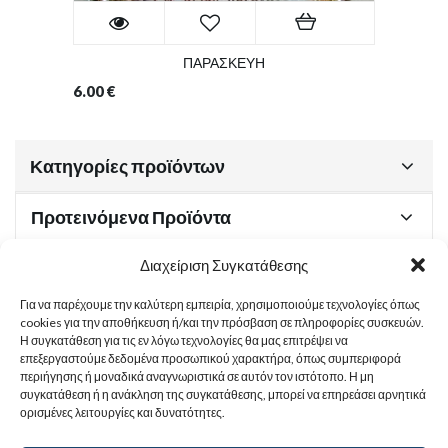
ΠΑΡΑΣΚΕΥΗ
6.00
€
Κατηγορίες προϊόντων
Προτεινόμενα Προϊόντα
Διαχείριση Συγκατάθεσης
Για να παρέχουμε την καλύτερη εμπειρία, χρησιμοποιούμε τεχνολογίες όπως
Χρήσιμα Έγγραφα
cookies για την αποθήκευση ή/και την πρόσβαση σε πληροφορίες συσκευών.
Η συγκατάθεση για τις εν λόγω τεχνολογίες θα μας επιτρέψει να
επεξεργαστούμε δεδομένα προσωπικού χαρακτήρα, όπως συμπεριφορά
περιήγησης ή μοναδικά αναγνωριστικά σε αυτόν τον ιστότοπο. Η μη
Sitemap
συγκατάθεση ή η ανάκληση της συγκατάθεσης, μπορεί να επηρεάσει αρνητικά
ορισμένες λειτουργίες και δυνατότητες.
Στοιχεία Επικοινωνίας