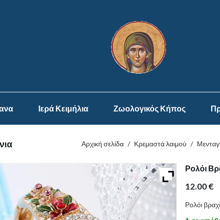
ψανα
Ιερά Κειμήλια
Ζωολογικός Κήπος
Πρ
νια
Αρχική σελίδα
/
Κρεμαστά λαιμού
/
Μενταγ
Ρολόι Βρ
12.00
€
Ρολόι βραχι