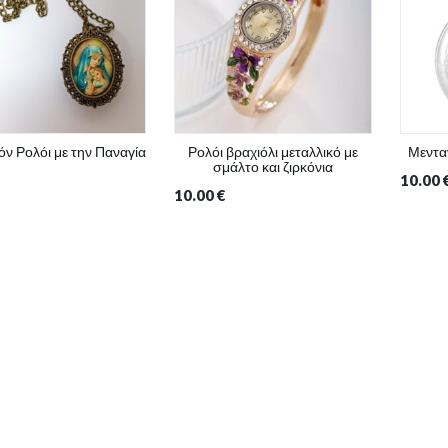
όν Ρολόι με την Παναγία
Ρολόι βραχιόλι μεταλλικό με
Μενταγ
σμάλτο και ζιρκόνια
10.00
10.00
€