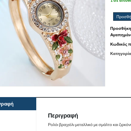
1 σε απόθ
Προσθή
Προσθήκη
Αγαπημέν
Κωδικός π
Κατηγορί
γραφή
Περιγραφή
Ρολόι βραχιόλι μεταλλικό με σμάλτο και ζιρκόν