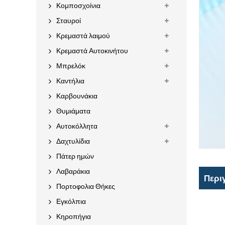
Κομποσχοίνια
Σταυροί
Κρεμαστά λαιμού
Κρεμαστά Αυτοκινήτου
Μπρελόκ
Καντήλια
Καρβουνάκια
Θυμιάματα
Αυτοκόλλητα
Δαχτυλίδια
Πάτερ ημών
Λαβαράκια
Περι
Πορτοφολια Θήκες
Εγκόλπια
Κηροπήγια