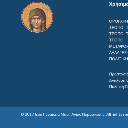
Χρήσιμ
ΟΡΟΙ ΧΡ
ΤΡΟΠΟΙ 
ΤΡΟΠΟΙ 
ΤΡΟΠ
ΜΕΤΑΦΟΡ
ΑΛΛΑΓΕΣ
ΠΟΛΙΤΙΚ
Προστασί
Aνάλυση 
Πολιτική 
© 2017
Ιερά Γυναικεία Μονή Αγίας Παρασκευής
. All rights 