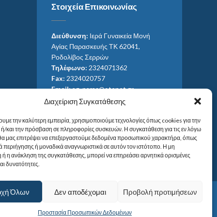
Στοιχεία Επικοινωνίας
Διεύθυνση:
Ιερά Γυναικεία Μονή
Αγίας Παρασκευής ΤΚ 62041,
Ροδολίβος Σερρών
Τηλέφωνο:
2324071362
Fax:
2324020757
Email:
ag_paras@otenet.gr
Email:
info@im-agparaskevis.gr
Διαχείριση Συγκατάθεσης
Ώρες επισκέψεων:
ουμε την καλύτερη εμπειρία, χρησιμοποιούμε τεχνολογίες όπως cookies για την
Από ανατολή έως και δύση του ηλίου.
ή/και την πρόσβαση σε πληροφορίες συσκευών. Η συγκατάθεση για τις εν λόγω
 θα μας επιτρέψει να επεξεργαστούμε δεδομένα προσωπικού χαρακτήρα, όπως
 περιήγησης ή μοναδικά αναγνωριστικά σε αυτόν τον ιστότοπο. Η μη
 ή η ανάκληση της συγκατάθεσης, μπορεί να επηρεάσει αρνητικά ορισμένες
και δυνατότητες.
οχή Όλων
Δεν αποδέχομαι
Προβολή προτιμήσεων
Προστασία Προσωπικών Δεδομένων