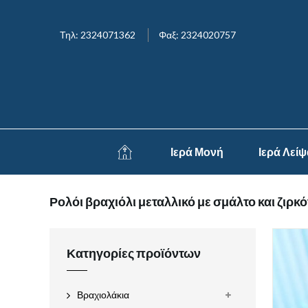
Τηλ: 2324071362
Φαξ: 2324020757
Ιερά Μονή
Ιερά Λεί
Ρολόι βραχιόλι μεταλλικό με σμάλτο και ζιρκό
Κατηγορίες προϊόντων
Βραχιολάκια