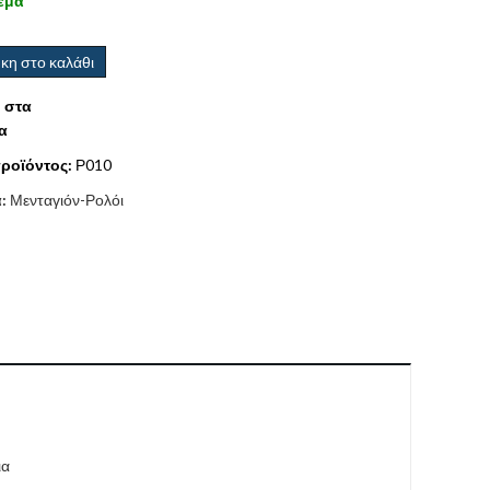
εμα
κη στο καλάθι
 στα
α
ροϊόντος:
Ρ010
α:
Μενταγιόν-Ρολόι
ια