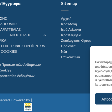
α Έγγραφα
Sitemap
ΗΣΗΣ
Αρχική
ΠΛΗΡΩΜΗΣ
Ιερά Μονή
ΠΑΡΑΓΓΕΛΙΑΣ
Ιερά Λείψανα
ΟΙ ΑΠΟΣΤΟΛΗΣ &
Ιερά Κειμήλια
ΙΚΑ
Ζωολογικός Κήπος
–ΕΠΙΣΤΡΟΦΕΣ ΠΡΟΪΌΝΤΩΝ
Προϊόντα
Η COOKIES
Νέα
Επικοινωνία
Για να παρέχ
α Προσωπικών Δεδομένων
αποθήκευση 
Cookies
τεχνολογίες
Προστασίας Δεδομένων
συμπεριφορά
συγκατάθεση
λειτουργίες 
Αποδ
reserved. Powered by |