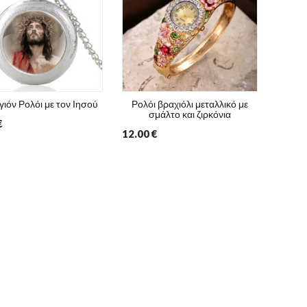
ιόν Ρολόι με τον Ιησού
Ρολόι βραχιόλι μεταλλικό με
Μενταγ
σμάλτο και ζιρκόνια
€
12.00
€
13.00