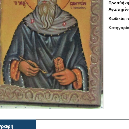
Προσθήκη
Αγαπημέν
Κωδικός π
Κατηγορί
γραφή