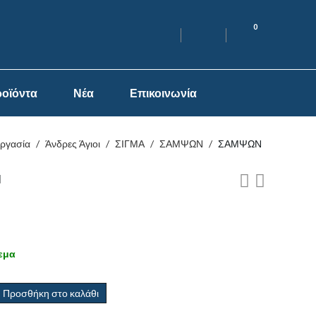
0
οϊόντα
Νέα
Επικοινωνία
εργασία
/
Άνδρες Άγιοι
/
ΣΙΓΜΑ
/
ΣΑΜΨΩΝ
/
ΣΑΜΨΩΝ
Ν
εμα
Προσθήκη στο καλάθι