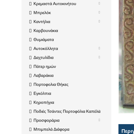
Κρεμαστά Αυτοκινήτου
Μπρελόκ
Καντήλια
Καρβουνάκια
Θυμιάματα
Αυτοκόλλητα
Δαχτυλίδια
Πάτερ ημών
Λαβαράκια
Πορτοφολια Θήκες
Εγκόλπια
Κηροπήγια
Ποδιές Τσάντες Πορτοφόλια Καπέλα
Προσφοράρια
Μπιμπελά Διάφορα
Περι