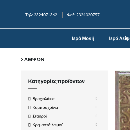
Τηλ: 2324071362
Φαξ: 2324020757
Ιερά Μονή
Ιερά Λεί
ΣΑΜΨΩΝ
Κατηγορίες προϊόντων
Βραχιολάκια
Κομποσχοίνια
Σταυροί
Κρεμαστά λαιμού