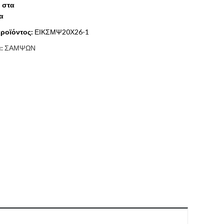
 στα
α
ροϊόντος:
ΕΙΚΣΜΨ20Χ26-1
α:
ΣΑΜΨΩΝ