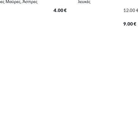
ρες Μαύρες, Άσπρες
λευκές
4.00
€
12.00
9.00
€