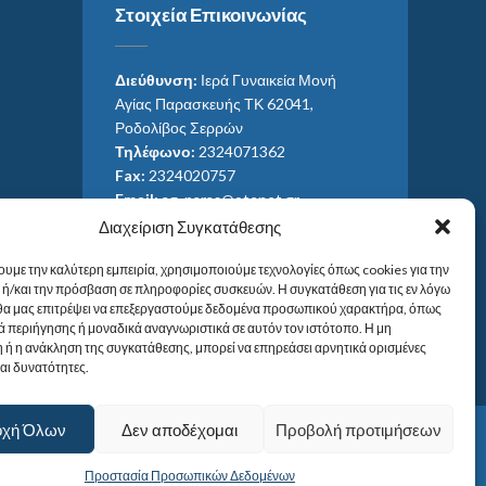
Στοιχεία Επικοινωνίας
Διεύθυνση:
Ιερά Γυναικεία Μονή
Αγίας Παρασκευής ΤΚ 62041,
Ροδολίβος Σερρών
Τηλέφωνο:
2324071362
Fax:
2324020757
Email:
ag_paras@otenet.gr
Email:
info@im-agparaskevis.gr
Διαχείριση Συγκατάθεσης
Ώρες επισκέψεων:
ουμε την καλύτερη εμπειρία, χρησιμοποιούμε τεχνολογίες όπως cookies για την
Από ανατολή έως και δύση του ηλίου.
ή/και την πρόσβαση σε πληροφορίες συσκευών. Η συγκατάθεση για τις εν λόγω
 θα μας επιτρέψει να επεξεργαστούμε δεδομένα προσωπικού χαρακτήρα, όπως
 περιήγησης ή μοναδικά αναγνωριστικά σε αυτόν τον ιστότοπο. Η μη
 ή η ανάκληση της συγκατάθεσης, μπορεί να επηρεάσει αρνητικά ορισμένες
και δυνατότητες.
οχή Όλων
Δεν αποδέχομαι
Προβολή προτιμήσεων
Προστασία Προσωπικών Δεδομένων