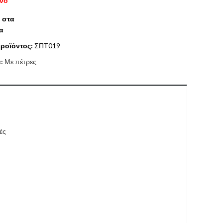
ένο
 στα
α
ροϊόντος:
ΣΠΤ019
α:
Με πέτρες
ές