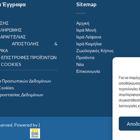
α Έγγραφα
Sitemap
ΗΣΗΣ
Αρχική
ΠΛΗΡΩΜΗΣ
Ιερά Μονή
ΠΑΡΑΓΓΕΛΙΑΣ
Ιερά Λείψανα
ΟΙ ΑΠΟΣΤΟΛΗΣ &
Ιερά Κειμήλια
ΙΚΑ
Ζωολογικός Κήπος
–ΕΠΙΣΤΡΟΦΕΣ ΠΡΟΪΌΝΤΩΝ
Προϊόντα
Η COOKIES
Νέα
Επικοινωνία
Για να παρέχ
α Προσωπικών Δεδομένων
αποθήκευση 
Cookies
τεχνολογίες
Προστασίας Δεδομένων
συμπεριφορά
συγκατάθεση
λειτουργίες 
Αποδ
reserved. Powered by |