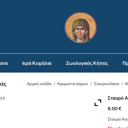
ψανα
Ιερά Κειμήλια
Ζωολογικός Κήπος
Πρ
κές
Αρχική σελίδα
/
Κρεμαστά λαιμού
/
Σταυρουδάκια
/
Μ
Σταυρό Α
8.00
€
Σταυρό Ανο