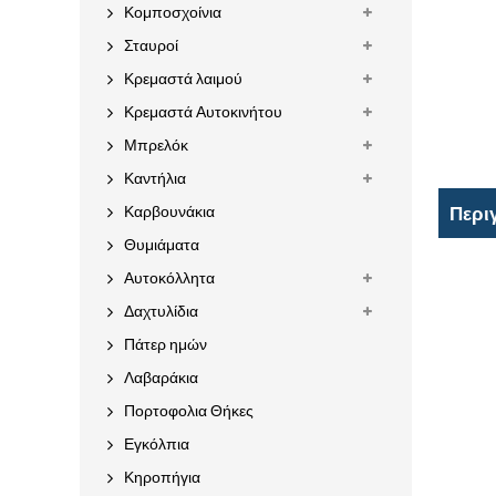
Κομποσχοίνια
Σταυροί
Κρεμαστά λαιμού
Κρεμαστά Αυτοκινήτου
Μπρελόκ
Καντήλια
Καρβουνάκια
Περι
Θυμιάματα
Αυτοκόλλητα
Δαχτυλίδια
Πάτερ ημών
Λαβαράκια
Πορτοφολια Θήκες
Εγκόλπια
Κηροπήγια