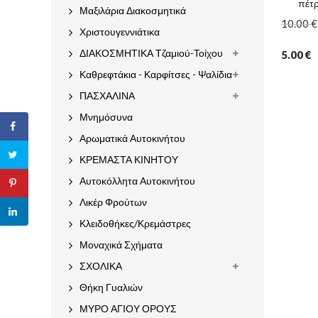
πέτ
Μαξιλάρια Διακοσμητικά
10.00
€
Χριστουγεννιάτικα
ΔΙΑΚΟΣΜΗΤΙΚΑ Τζαμιού-Τοίχου
5.00
€
Καθρεφτάκια - Καρφίτσες - Ψαλίδια
ΠΑΣΧΑΛΙΝΑ
Μνημόσυνα
Αρωματικά Αυτοκινήτου
ΚΡΕΜΑΣΤΑ ΚΙΝΗΤΟΥ
Αυτοκόλλητα Αυτοκινήτου
Λικέρ Φρούτων
Κλειδοθήκες/Κρεμάστρες
Μοναχικά Σχήματα
ΣΧΟΛΙΚΑ
Θήκη Γυαλιών
ΜΥΡΟ ΑΓΙΟΥ ΟΡΟΥΣ