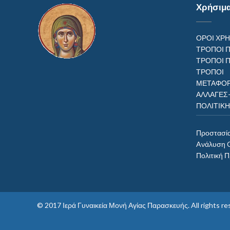
Χρήσιμ
ΟΡΟΙ ΧΡ
ΤΡΟΠΟΙ 
ΤΡΟΠΟΙ 
ΤΡΟΠ
ΜΕΤΑΦΟΡ
ΑΛΛΑΓΕΣ
ΠΟΛΙΤΙΚ
Προστασί
Aνάλυση 
Πολιτική 
© 2017
Ιερά Γυναικεία Μονή Αγίας Παρασκευής
. All rights 