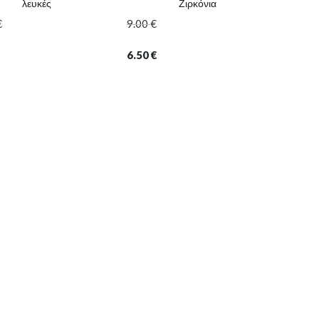
λευκές
Ζιρκόνια
€
9.00
€
12.00
6.50
€
9.00
€