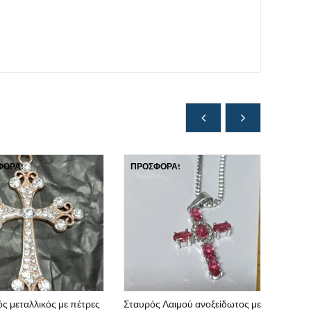
ΦΟΡΆ!
ΠΡΟΣΦΟΡΆ!
ΠΡΟΣ
ς μεταλλικός με πέτρες
Σταυρός Λαιμού ανοξείδωτος με
Σταυρ