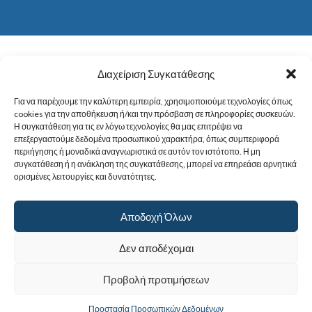
Διαχείριση Συγκατάθεσης
Για να παρέχουμε την καλύτερη εμπειρία, χρησιμοποιούμε τεχνολογίες όπως
cookies για την αποθήκευση ή/και την πρόσβαση σε πληροφορίες συσκευών.
Η συγκατάθεση για τις εν λόγω τεχνολογίες θα μας επιτρέψει να
επεξεργαστούμε δεδομένα προσωπικού χαρακτήρα, όπως συμπεριφορά
περιήγησης ή μοναδικά αναγνωριστικά σε αυτόν τον ιστότοπο. Η μη
συγκατάθεση ή η ανάκληση της συγκατάθεσης, μπορεί να επηρεάσει αρνητικά
ορισμένες λειτουργίες και δυνατότητες.
Αποδοχή Όλων
Δεν αποδέχομαι
Προβολή προτιμήσεων
Προστασία Προσωπικών Δεδομένων