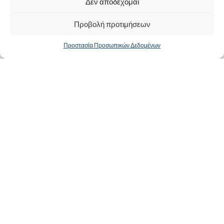
Δεν αποδέχομαι
Προβολή προτιμήσεων
Προστασία Προσωπικών Δεδομένων
Κατηγορίες προϊόντων
Προτεινόμενα Προϊόντα
Χρήσιμα Έγγραφα
Sitemap
Στοιχεία Επικοινωνίας