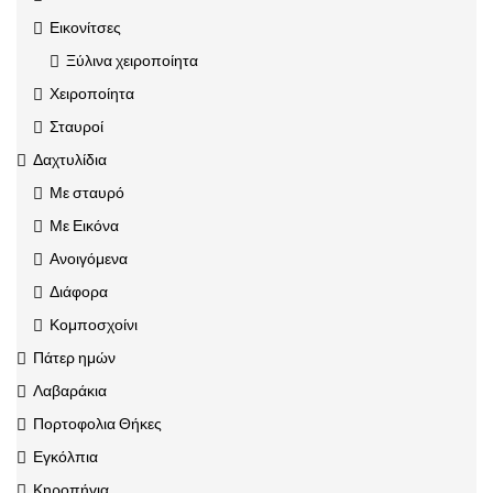
Εικονίτσες
Ξύλινα χειροποίητα
Χειροποίητα
Σταυροί
Δαχτυλίδια
Με σταυρό
Με Εικόνα
Ανοιγόμενα
Διάφορα
Κομποσχοίνι
Πάτερ ημών
Λαβαράκια
Πορτοφολια Θήκες
Εγκόλπια
Κηροπήγια