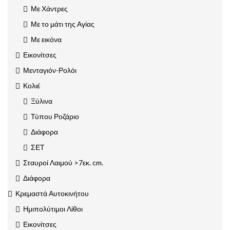
Με Χάντρες
Με το μάτι της Αγίας
Με εικόνα
Εικονίτσες
Μενταγιόν-Ρολόι
Κολιέ
Ξύλινα
Τύπου Ροζάριο
Διάφορα
ΣΕΤ
Σταυροί Λαιμού >7εκ. cm.
Διάφορα
Κρεμαστά Αυτοκινήτου
Ημιπολύτιμοι Λίθοι
Εικονίτσες