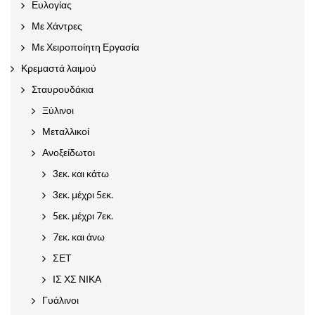
Ευλογίας
Με Χάντρες
Με Χειροποίητη Εργασία
Κρεμαστά λαιμού
Σταυρουδάκια
Ξύλινοι
Μεταλλικοί
Ανοξείδωτοι
3εκ. και κάτω
3εκ. μέχρι 5εκ.
5εκ. μέχρι 7εκ.
7εκ. και άνω
ΣΕΤ
ΙΣ ΧΣ ΝΙΚΑ
Γυάλινοι