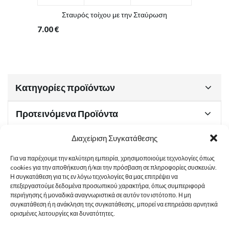
Σταυρός τοίχου με την Σταύρωση
7.00
€
Κατηγορίες προϊόντων
Προτεινόμενα Προϊόντα
Διαχείριση Συγκατάθεσης
Για να παρέχουμε την καλύτερη εμπειρία, χρησιμοποιούμε τεχνολογίες όπως
Χρήσιμα Έγγραφα
cookies για την αποθήκευση ή/και την πρόσβαση σε πληροφορίες συσκευών.
Η συγκατάθεση για τις εν λόγω τεχνολογίες θα μας επιτρέψει να
επεξεργαστούμε δεδομένα προσωπικού χαρακτήρα, όπως συμπεριφορά
περιήγησης ή μοναδικά αναγνωριστικά σε αυτόν τον ιστότοπο. Η μη
Sitemap
συγκατάθεση ή η ανάκληση της συγκατάθεσης, μπορεί να επηρεάσει αρνητικά
ορισμένες λειτουργίες και δυνατότητες.
Στοιχεία Επικοινωνίας