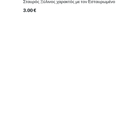
Σταυρός Ξύλινος χαρακτός με τον Εσταυρωμένο
3.00
€