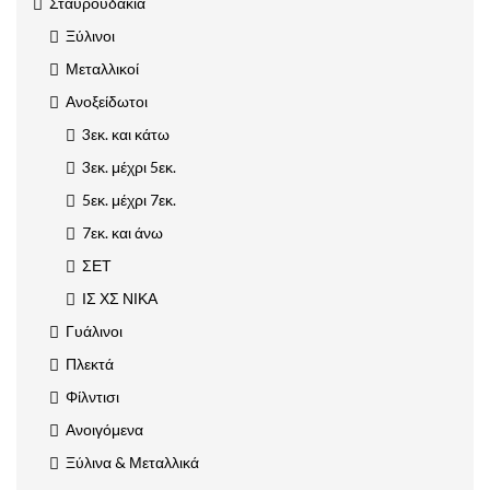
Σταυρουδάκια
Ξύλινοι
Μεταλλικοί
Ανοξείδωτοι
3εκ. και κάτω
3εκ. μέχρι 5εκ.
5εκ. μέχρι 7εκ.
7εκ. και άνω
ΣΕΤ
ΙΣ ΧΣ ΝΙΚΑ
Γυάλινοι
Πλεκτά
Φίλντισι
Ανοιγόμενα
Ξύλινα & Μεταλλικά