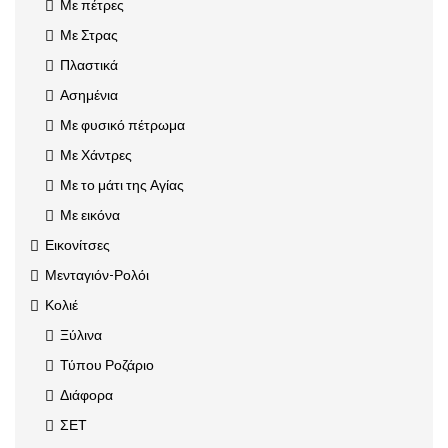
Με πέτρες
Με Στρας
Πλαστικά
Ασημένια
Με φυσικό πέτρωμα
Με Χάντρες
Με το μάτι της Αγίας
Με εικόνα
Εικονίτσες
Μενταγιόν-Ρολόι
Κολιέ
Ξύλινα
Τύπου Ροζάριο
Διάφορα
ΣΕΤ