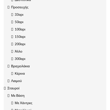
Προσευχής
33αρι
50αρι
100αρι
150αρι
200αρι
Άλλο
300αρι
Βραχιολάκια
Κέρινα
Λαιμού
Σταυροί
Με Βάση
Με Χάντρες