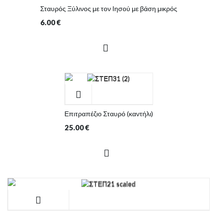
Σταυρός Ξύλινος με τον Ιησού με βάση μικρός
6.00
€
Επιτραπέζιο Σταυρό (καντήλι)
25.00
€