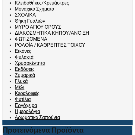
Κλειδοθήκες/Κρεμάστρες
Μοναχικά Σχήματα
ΣΧΟΛΙΚΑ
Θήκη Γυαλιών
ΜΥΡΟ ΑΓΙΟΥ ΟΡΟΥΣ
ΔΙΑΚΟΣΜΗΤΙΚΑ ΚΗΠΟΥ/ΑΝΟΙΞΗ
ΦΩΤΙΖΟΜΕΝΑ
ΡΟΛΟΪΑ / ΚΑΘΡΕΠΤΕΣ ΤΟΙΧΟΥ
Εικόνες
Φυλακτά
Χρυσοκέντητα
Εκδόσεις
Ζυμαρικά
Γλυκά
Μέλι
Κεραλοιφές
Φυτίλια
Εργόχειρα
Ημερολόγια
Αρωματικά Σαπούνια
Προτεινόμενα Προϊόντα