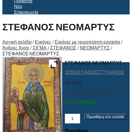
Προϊόντα
Νέα
Επικοινωνία
ΣΤΕΦΑΝΟΣ ΝΕΟΜΑΡΤΥΣ
Αρχική σελίδα
/
Εικόνες
/
Εικόνες με χειροποίητη εργασία
/
Άνδρες Άγιοι
/
ΣΙΓΜΑ
/
ΣΤΕΦΑΝΟΣ
/
ΝΕΟΜΑΡΤΥΣ
/
ΣΤΕΦΑΝΟΣ ΝΕΟΜΑΡΤΥΣ
ΣΤΕΦΑΝΟΣ ΝΕΟΜΑΡΤΥΣ
ΣΕΒΑΣΤΙΑΝΟΣ
ΣΤΥΛΙΑΝΟΣ
15.00
€
ΣΤΕΦΑΝΟΣ ΝΕΟΜΑΡΤΥΣ
5 σε απόθεμα
ΣΤΕΦΑΝΟΣ
Προσθήκη στο καλάθι
ΝΕΟΜΑΡΤΥΣ
ποσότητα
Προσθήκη