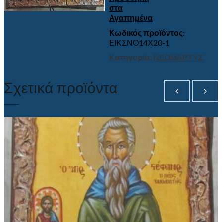
στα
Αγαπημένα
Κωδικός προϊόντος:
ΕΙΚΣΝΟ14Χ20-1
Κατηγορία:
ΝΕΟΜΑΡΤΥΣ
Σχετικά προϊόντα