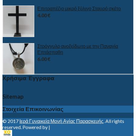
Επιτραπέζιο μικρό ξύλινο Σταυρό σκέτο
4.00
€
Στρόγγυλο ανοξείδωτο με την Παναγία
Επτάσπαθη
6.00
€
Χρήσιμα Έγγραφα
Sitemap
Στοιχεία Επικοινωνίας
© 2017
Ιερά Γυναικεία Μονή Αγίας Παρασκευής
. All rights
reserved. Powered by |