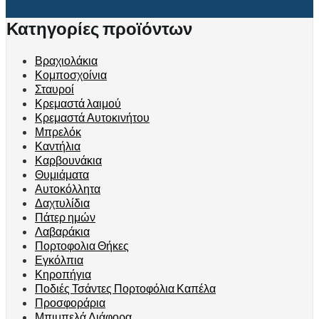
Κατηγορίες προϊόντων
Βραχιολάκια
Κομποσχοίνια
Σταυροί
Κρεμαστά λαιμού
Κρεμαστά Αυτοκινήτου
Μπρελόκ
Καντήλια
Καρβουνάκια
Θυμιάματα
Αυτοκόλλητα
Δαχτυλίδια
Πάτερ ημών
Λαβαράκια
Πορτοφολια Θήκες
Εγκόλπια
Κηροπήγια
Ποδιές Τσάντες Πορτοφόλια Καπέλα
Προσφοράρια
Μπιμπελά Διάφορα