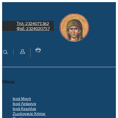
Τηλ: 2324071362
Φαξ: 2324020757
0
Menu
Ιερά Μονή
Ιερά Λείψανα
Ιερά Κειμήλια
Ζωολογικός Κήπος