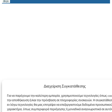
Διαχείριση Συγκατάθεσης
Για να παρέχουμε την καλύτερη εμπειρία, χρησιμοποιούμε τεχνολογίες όπως coo
την αποθήκευση ή/και την πρόσβαση σε πληροφορίες συσκευών. Η συγκατάθεση 
εν λόγω τεχνολογίες θα μας επιτρέψει να επεξεργαστούμε δεδομένα προσωπικο
χαρακτήρα, όπως συμπεριφορά περιήγησης ή μοναδικά αναγνωριστικά σε αυτό