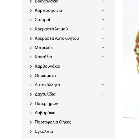
Βραχιολάκια
Κομποσχοίνια
Σταυροί
Κρεμαστά λαιμού
Κρεμαστά Αυτοκινήτου
Μπρελόκ
Καντήλια
Καρβουνάκια
Θυμιάματα
Αυτοκόλλητα
Δαχτυλίδια
Πάτερ ημών
Λαβαράκια
Πορτοφολια Θήκες
Εγκόλπια