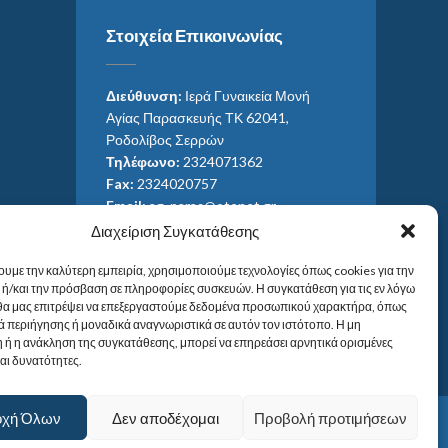
Στοιχεία Επικοινωνίας
Διεύθυνση:
Ιερά Γυναικεία Μονή
Αγίας Παρασκευής ΤΚ 62041,
Ροδολίβος Σερρών
Τηλέφωνο:
2324071362
Fax:
2324020757
Email:
ag_paras@otenet.gr
Email:
info@im-agparaskevis.gr
Διαχείριση Συγκατάθεσης
Ώρες επισκέψεων:
ουμε την καλύτερη εμπειρία, χρησιμοποιούμε τεχνολογίες όπως cookies για την
Από ανατολή έως και δύση του ηλίου.
ή/και την πρόσβαση σε πληροφορίες συσκευών. Η συγκατάθεση για τις εν λόγω
 θα μας επιτρέψει να επεξεργαστούμε δεδομένα προσωπικού χαρακτήρα, όπως
 περιήγησης ή μοναδικά αναγνωριστικά σε αυτόν τον ιστότοπο. Η μη
 ή η ανάκληση της συγκατάθεσης, μπορεί να επηρεάσει αρνητικά ορισμένες
και δυνατότητες.
οχή Όλων
Δεν αποδέχομαι
Προβολή προτιμήσεων