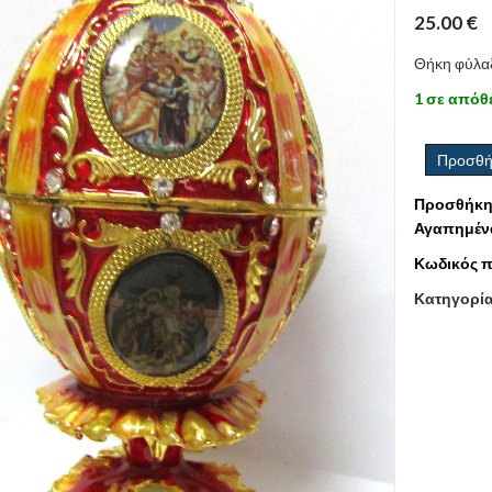
25.00
€
Θήκη φύλαξ
1 σε απόθ
Προσθή
Προσθήκη
Αγαπημέν
Κωδικός π
Κατηγορί