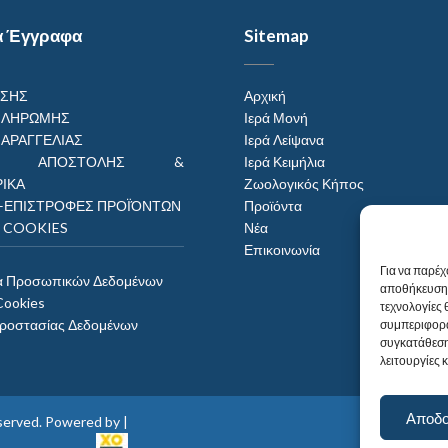
α Έγγραφα
Sitemap
ΗΣΗΣ
Αρχική
ΠΛΗΡΩΜΗΣ
Ιερά Μονή
ΠΑΡΑΓΓΕΛΙΑΣ
Ιερά Λείψανα
ΟΙ ΑΠΟΣΤΟΛΗΣ &
Ιερά Κειμήλια
ΙΚΑ
Ζωολογικός Κήπος
–ΕΠΙΣΤΡΟΦΕΣ ΠΡΟΪΌΝΤΩΝ
Προϊόντα
Η COOKIES
Νέα
Επικοινωνία
Για να παρέχ
α Προσωπικών Δεδομένων
αποθήκευση 
Cookies
τεχνολογίες
Προστασίας Δεδομένων
συμπεριφορά
συγκατάθεση
λειτουργίες 
Αποδ
reserved. Powered by |