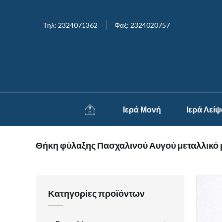
Τηλ: 2324071362
Φαξ: 2324020757
Ιερά Μονή
Ιερά Λεί
Θήκη φύλαξης Πασχαλινού Αυγού μεταλλικό μ
Κατηγορίες προϊόντων