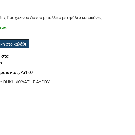
ης Πασχαλινού Αυγού μεταλλικό με σμάλτο και εικόνες
εμα
κη στο καλάθι
 στα
α
ροϊόντος:
ΑΥΓ07
α:
ΘΗΚΗ ΦΥΛΑΞΗΣ ΑΥΓΟΥ