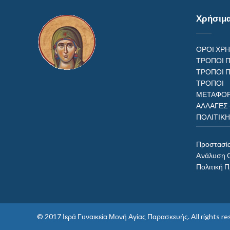
Χρήσιμ
ΟΡΟΙ ΧΡ
ΤΡΟΠΟΙ 
ΤΡΟΠΟΙ 
ΤΡΟΠ
ΜΕΤΑΦΟΡ
ΑΛΛΑΓΕΣ
ΠΟΛΙΤΙΚ
Προστασί
Aνάλυση 
Πολιτική 
© 2017
Ιερά Γυναικεία Μονή Αγίας Παρασκευής
. All rights 