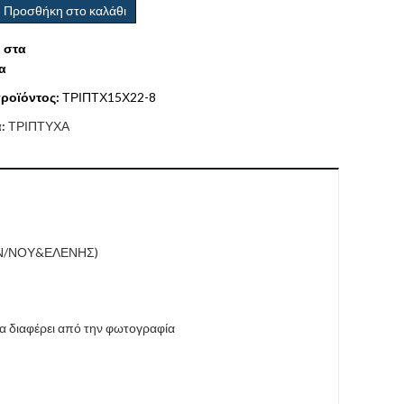
Προσθήκη στο καλάθι
 στα
α
ροϊόντος:
ΤΡΙΠΤΧ15Χ22-8
α:
ΤΡΙΠΤΥΧΑ
ΩΝ/ΝΟΥ&ΕΛΕΝΗΣ)
να διαφέρει από την φωτογραφία