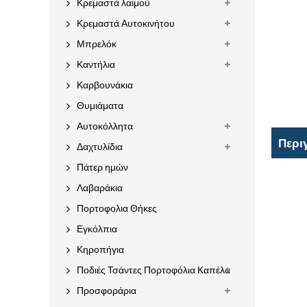
Κρεμαστά λαιμού
Κρεμαστά Αυτοκινήτου
Μπρελόκ
Καντήλια
Καρβουνάκια
Θυμιάματα
Αυτοκόλλητα
Περι
Δαχτυλίδια
Πάτερ ημών
Λαβαράκια
Πορτοφολια Θήκες
Εγκόλπια
Κηροπήγια
Ποδιές Τσάντες Πορτοφόλια Καπέλα
Προσφοράρια