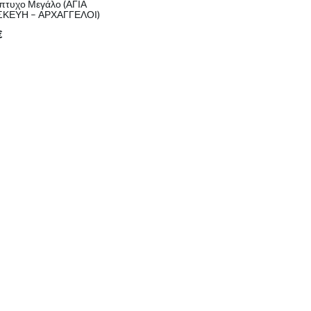
πτυχο Μεγάλο (ΑΓΙΑ
Τ
ΚΕΥΗ – ΑΡΧΑΓΓΕΛΟΙ)
ΠΑΡΑ
€
18.00