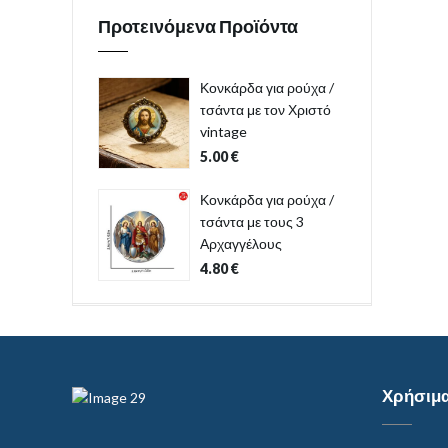
Προτεινόμενα Προϊόντα
Κονκάρδα για ρούχα /
τσάντα με τον Χριστό
vintage
5.00
€
Κονκάρδα για ρούχα /
τσάντα με τους 3
Αρχαγγέλους
4.80
€
Χρήσιμ