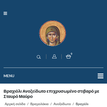
0
MENU
Βραχιόλι Ανοξείδωτο επιχρυσωμένο στιβαρό με
Σταυρό Μαύρο
Αρχική σελίδα
/
Βραχιολάκια
/
Ανοξείδωτα
/
Βραχιόλι