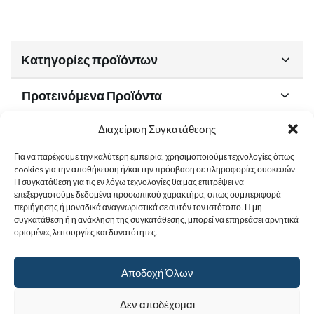
Κατηγορίες προϊόντων
Προτεινόμενα Προϊόντα
Διαχείριση Συγκατάθεσης
Για να παρέχουμε την καλύτερη εμπειρία, χρησιμοποιούμε τεχνολογίες όπως
Χρήσιμα Έγγραφα
cookies για την αποθήκευση ή/και την πρόσβαση σε πληροφορίες συσκευών.
Η συγκατάθεση για τις εν λόγω τεχνολογίες θα μας επιτρέψει να
επεξεργαστούμε δεδομένα προσωπικού χαρακτήρα, όπως συμπεριφορά
περιήγησης ή μοναδικά αναγνωριστικά σε αυτόν τον ιστότοπο. Η μη
Sitemap
συγκατάθεση ή η ανάκληση της συγκατάθεσης, μπορεί να επηρεάσει αρνητικά
ορισμένες λειτουργίες και δυνατότητες.
Στοιχεία Επικοινωνίας
Αποδοχή Όλων
© 2017
Ιερά Γυναικεία Μονή Αγίας Παρασκευής
. All rights reserved.
Δεν αποδέχομαι
Powered by |