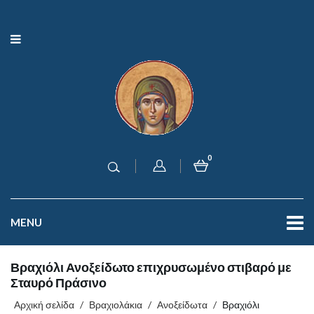
0
MENU
Βραχιόλι Ανοξείδωτο επιχρυσωμένο στιβαρό με
Σταυρό Πράσινο
Αρχική σελίδα
/
Βραχιολάκια
/
Ανοξείδωτα
/
Βραχιόλι