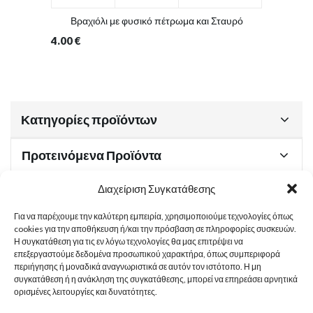
Βραχιόλι με φυσικό πέτρωμα και Σταυρό
4.00
€
Κατηγορίες προϊόντων
Προτεινόμενα Προϊόντα
Διαχείριση Συγκατάθεσης
Για να παρέχουμε την καλύτερη εμπειρία, χρησιμοποιούμε τεχνολογίες όπως
Χρήσιμα Έγγραφα
cookies για την αποθήκευση ή/και την πρόσβαση σε πληροφορίες συσκευών.
Η συγκατάθεση για τις εν λόγω τεχνολογίες θα μας επιτρέψει να
επεξεργαστούμε δεδομένα προσωπικού χαρακτήρα, όπως συμπεριφορά
περιήγησης ή μοναδικά αναγνωριστικά σε αυτόν τον ιστότοπο. Η μη
Sitemap
συγκατάθεση ή η ανάκληση της συγκατάθεσης, μπορεί να επηρεάσει αρνητικά
ορισμένες λειτουργίες και δυνατότητες.
Στοιχεία Επικοινωνίας