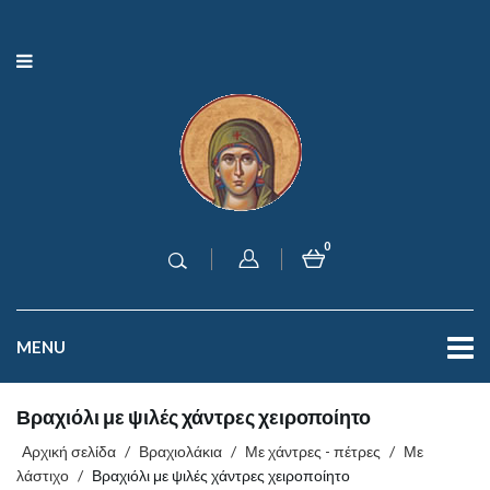
0
MENU
Βραχιόλι με ψιλές χάντρες χειροποίητο
Αρχική σελίδα
/
Βραχιολάκια
/
Με χάντρες - πέτρες
/
Με
λάστιχο
/
Βραχιόλι με ψιλές χάντρες χειροποίητο