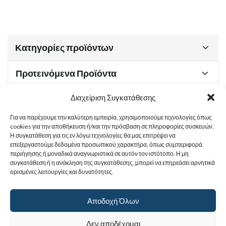
Κατηγορίες προϊόντων
Προτεινόμενα Προϊόντα
Διαχείριση Συγκατάθεσης
Για να παρέχουμε την καλύτερη εμπειρία, χρησιμοποιούμε τεχνολογίες όπως
Χρήσιμα Έγγραφα
cookies για την αποθήκευση ή/και την πρόσβαση σε πληροφορίες συσκευών.
Η συγκατάθεση για τις εν λόγω τεχνολογίες θα μας επιτρέψει να
επεξεργαστούμε δεδομένα προσωπικού χαρακτήρα, όπως συμπεριφορά
περιήγησης ή μοναδικά αναγνωριστικά σε αυτόν τον ιστότοπο. Η μη
Sitemap
συγκατάθεση ή η ανάκληση της συγκατάθεσης, μπορεί να επηρεάσει αρνητικά
ορισμένες λειτουργίες και δυνατότητες.
Στοιχεία Επικοινωνίας
Αποδοχή Όλων
© 2017
Ιερά Γυναικεία Μονή Αγίας Παρασκευής
. All rights reserved.
Δεν αποδέχομαι