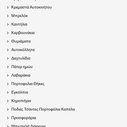
Κρεμαστά Αυτοκινήτου
Μπρελόκ
Καντήλια
Καρβουνάκια
Θυμιάματα
Αυτοκόλλητα
Δαχτυλίδια
Πάτερ ημών
Λαβαράκια
Πορτοφολια Θήκες
Εγκόλπια
Κηροπήγια
Ποδιές Τσάντες Πορτοφόλια Καπέλα
Προσφοράρια
Μπιμπελά Διάφορα