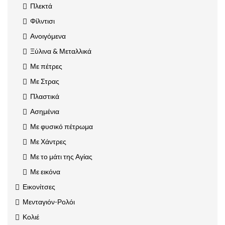
Πλεκτά
Φίλντισι
Ανοιγόμενα
Ξύλινα & Μεταλλικά
Με πέτρες
Με Στρας
Πλαστικά
Ασημένια
Με φυσικό πέτρωμα
Με Χάντρες
Με το μάτι της Αγίας
Με εικόνα
Εικονίτσες
Μενταγιόν-Ρολόι
Κολιέ