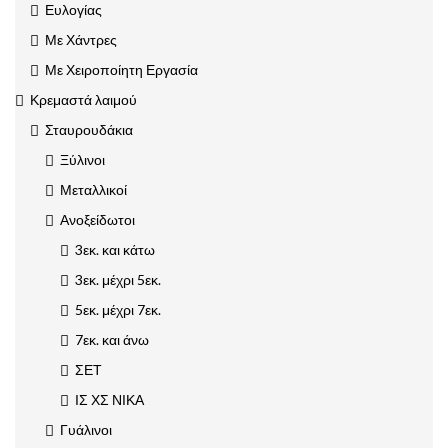
Ευλογίας
Με Χάντρες
Με Χειροποίητη Εργασία
Κρεμαστά λαιμού
Σταυρουδάκια
Ξύλινοι
Μεταλλικοί
Ανοξείδωτοι
3εκ. και κάτω
3εκ. μέχρι 5εκ.
5εκ. μέχρι 7εκ.
7εκ. και άνω
ΣΕΤ
ΙΣ ΧΣ ΝΙΚΑ
Γυάλινοι