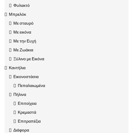
Φυλακτό
Μπρελόκ
Με σταυρό
Με εικόνα
Με την Ευχή
Με Ζωάκια
Ξύλινο με Εικόνα
Καντήλια
Εικονοστάσια
Πεπαλαιωμένα
Πήλινα
Επιτοίχεια
Κρεμαστά
Επιτραπέζια
Διάφορα