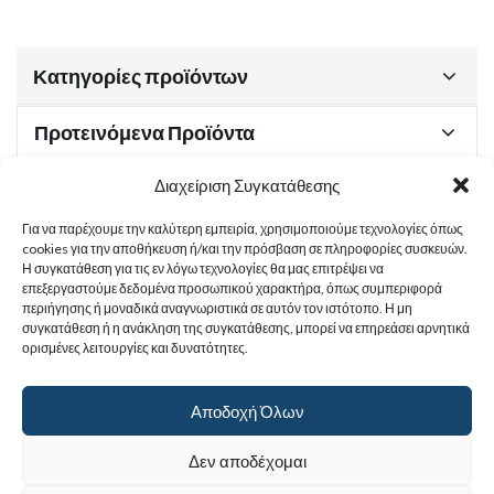
Κατηγορίες προϊόντων
Προτεινόμενα Προϊόντα
Διαχείριση Συγκατάθεσης
Για να παρέχουμε την καλύτερη εμπειρία, χρησιμοποιούμε τεχνολογίες όπως
Χρήσιμα Έγγραφα
cookies για την αποθήκευση ή/και την πρόσβαση σε πληροφορίες συσκευών.
Η συγκατάθεση για τις εν λόγω τεχνολογίες θα μας επιτρέψει να
επεξεργαστούμε δεδομένα προσωπικού χαρακτήρα, όπως συμπεριφορά
περιήγησης ή μοναδικά αναγνωριστικά σε αυτόν τον ιστότοπο. Η μη
Sitemap
συγκατάθεση ή η ανάκληση της συγκατάθεσης, μπορεί να επηρεάσει αρνητικά
ορισμένες λειτουργίες και δυνατότητες.
Στοιχεία Επικοινωνίας
Αποδοχή Όλων
© 2017
Ιερά Γυναικεία Μονή Αγίας Παρασκευής
. All rights reserved.
Δεν αποδέχομαι
Powered by |