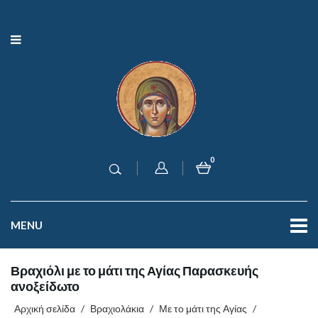
0
MENU
Βραχιόλι με το μάτι της Αγίας Παρασκευής
ανοξείδωτο
Αρχική σελίδα
/
Βραχιολάκια
/
Με το μάτι της Αγίας
/