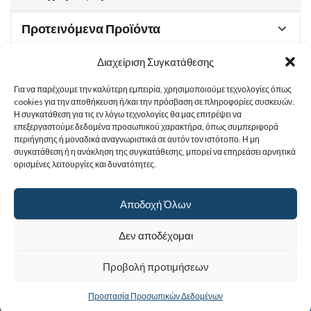
Προτεινόμενα Προϊόντα
Διαχείριση Συγκατάθεσης
Για να παρέχουμε την καλύτερη εμπειρία, χρησιμοποιούμε τεχνολογίες όπως
Χρήσιμα Έγγραφα
cookies για την αποθήκευση ή/και την πρόσβαση σε πληροφορίες συσκευών.
Η συγκατάθεση για τις εν λόγω τεχνολογίες θα μας επιτρέψει να
επεξεργαστούμε δεδομένα προσωπικού χαρακτήρα, όπως συμπεριφορά
περιήγησης ή μοναδικά αναγνωριστικά σε αυτόν τον ιστότοπο. Η μη
Sitemap
συγκατάθεση ή η ανάκληση της συγκατάθεσης, μπορεί να επηρεάσει αρνητικά
ορισμένες λειτουργίες και δυνατότητες.
Στοιχεία Επικοινωνίας
Αποδοχή Όλων
© 2017
Ιερά Γυναικεία Μονή Αγίας Παρασκευής
. All rights reserved.
Δεν αποδέχομαι
Powered by |
Προβολή προτιμήσεων
Προστασία Προσωπικών Δεδομένων