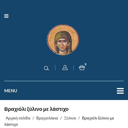
0
MENU
Βραχιόλι ξύλινο με λάστιχο
Αρχική σελίδα
/
Βραχιολάκια
/
Ξύλινα
/
Βραχιόλι ξύλινο με
λάστιχο