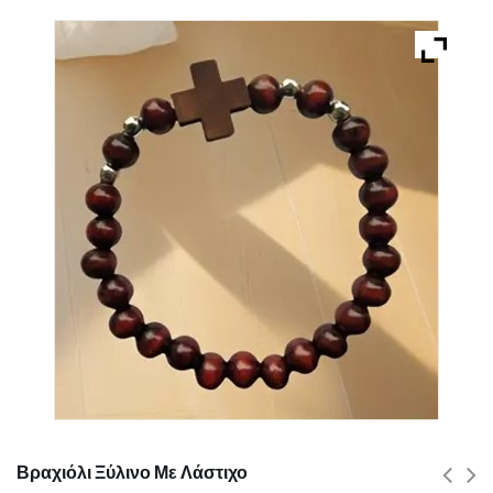
Βραχιόλι Ξύλινο Με Λάστιχο