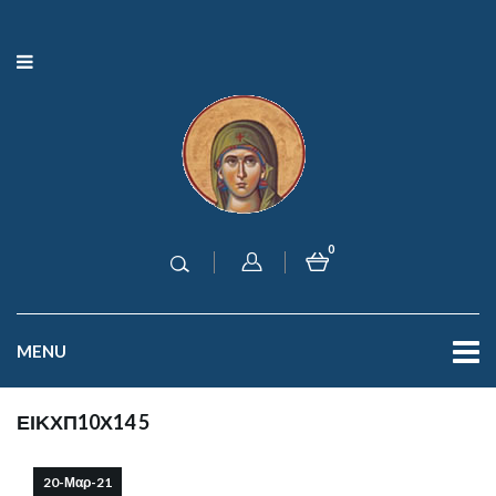
0
MENU
ΕΙΚΧΠ10Χ14 5
20-Μαρ-21