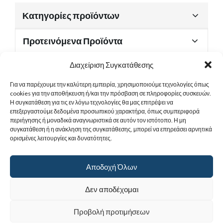
Κατηγορίες προϊόντων
Προτεινόμενα Προϊόντα
Διαχείριση Συγκατάθεσης
Για να παρέχουμε την καλύτερη εμπειρία, χρησιμοποιούμε τεχνολογίες όπως
Χρήσιμα Έγγραφα
cookies για την αποθήκευση ή/και την πρόσβαση σε πληροφορίες συσκευών.
Η συγκατάθεση για τις εν λόγω τεχνολογίες θα μας επιτρέψει να
επεξεργαστούμε δεδομένα προσωπικού χαρακτήρα, όπως συμπεριφορά
περιήγησης ή μοναδικά αναγνωριστικά σε αυτόν τον ιστότοπο. Η μη
Sitemap
συγκατάθεση ή η ανάκληση της συγκατάθεσης, μπορεί να επηρεάσει αρνητικά
ορισμένες λειτουργίες και δυνατότητες.
Στοιχεία Επικοινωνίας
Αποδοχή Όλων
© 2017
Ιερά Γυναικεία Μονή Αγίας Παρασκευής
. All rights reserved.
Δεν αποδέχομαι
Powered by |
Προβολή προτιμήσεων