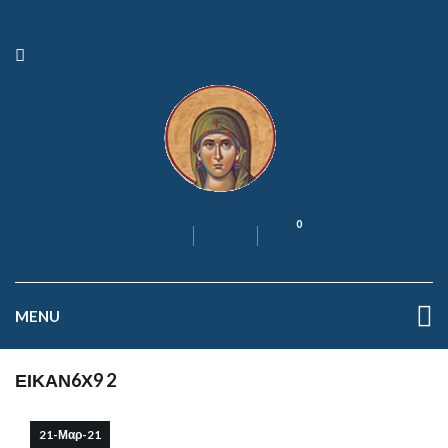
0
MENU
ΕΙΚΑΝ6Χ9 2
21-Μαρ-21