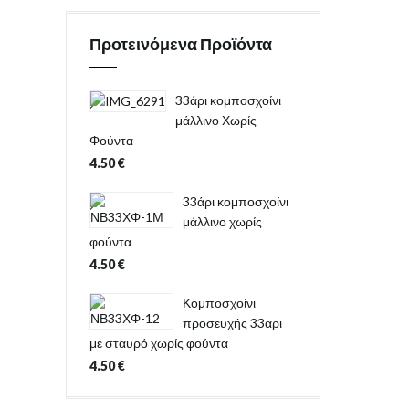
Προτεινόμενα Προϊόντα
33άρι κομποσχοίνι
μάλλινο Χωρίς
Φούντα
4.50
€
33άρι κομποσχοίνι
μάλλινο χωρίς
φούντα
4.50
€
Κομποσχοίνι
προσευχής 33αρι
με σταυρό χωρίς φούντα
4.50
€