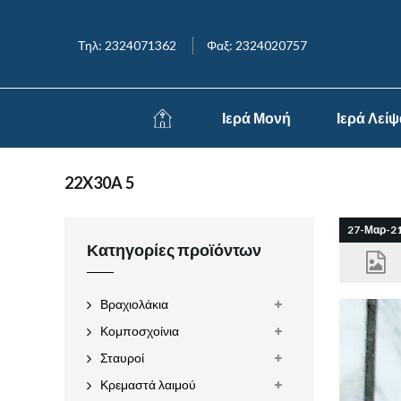
Τηλ: 2324071362
Φαξ: 2324020757
Ιερά Μονή
Ιερά Λεί
22X30A 5
27-Μαρ-2
Κατηγορίες προϊόντων
Βραχιολάκια
Κομποσχοίνια
Σταυροί
Κρεμαστά λαιμού