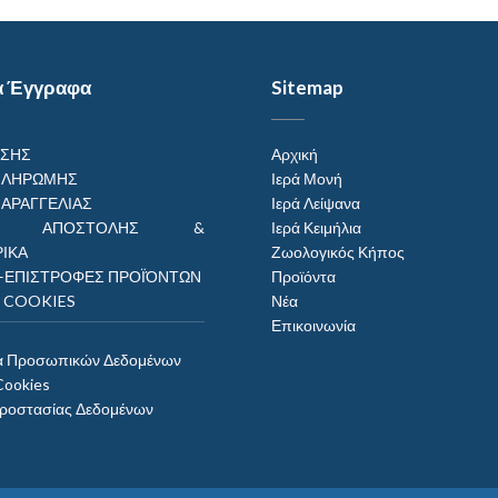
α Έγγραφα
Sitemap
ΗΣΗΣ
Αρχική
ΠΛΗΡΩΜΗΣ
Ιερά Μονή
ΠΑΡΑΓΓΕΛΙΑΣ
Ιερά Λείψανα
ΟΙ ΑΠΟΣΤΟΛΗΣ &
Ιερά Κειμήλια
ΙΚΑ
Ζωολογικός Κήπος
–ΕΠΙΣΤΡΟΦΕΣ ΠΡΟΪΌΝΤΩΝ
Προϊόντα
Η COOKIES
Νέα
Επικοινωνία
α Προσωπικών Δεδομένων
Cookies
Προστασίας Δεδομένων