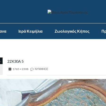
ψανα
Ιερά Κειμήλια
Ζωολογικός Κήπος
Πρ
1
22X30A 5
1765 × 2308
ΝΥΜΦΙΟΣ