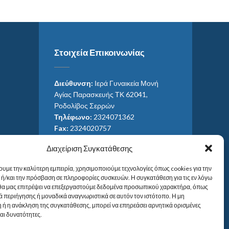
Στοιχεία Επικοινωνίας
Διεύθυνση:
Ιερά Γυναικεία Μονή
Αγίας Παρασκευής ΤΚ 62041,
Ροδολίβος Σερρών
Τηλέφωνο:
2324071362
Fax:
2324020757
Email:
ag_paras@otenet.gr
Διαχείριση Συγκατάθεσης
Email:
info@im-agparaskevis.gr
Ώρες επισκέψεων:
ουμε την καλύτερη εμπειρία, χρησιμοποιούμε τεχνολογίες όπως cookies για την
Από ανατολή έως και δύση του ηλίου.
ή/και την πρόσβαση σε πληροφορίες συσκευών. Η συγκατάθεση για τις εν λόγω
 θα μας επιτρέψει να επεξεργαστούμε δεδομένα προσωπικού χαρακτήρα, όπως
 περιήγησης ή μοναδικά αναγνωριστικά σε αυτόν τον ιστότοπο. Η μη
 ή η ανάκληση της συγκατάθεσης, μπορεί να επηρεάσει αρνητικά ορισμένες
και δυνατότητες.