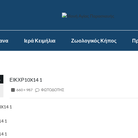
ψανα
Ιερά Κειμήλια
Ζωολογικός Κήπος
Πρ
1
ΕΙΚΧΡ10X14 1
660 × 987
ΦΩΤΟΔΟΤΗΣ
4 1
4 1