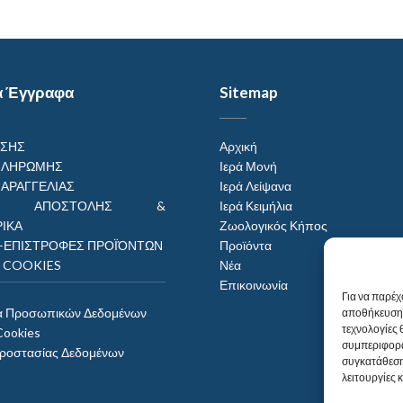
α Έγγραφα
Sitemap
ΗΣΗΣ
Αρχική
ΠΛΗΡΩΜΗΣ
Ιερά Μονή
ΠΑΡΑΓΓΕΛΙΑΣ
Ιερά Λείψανα
ΟΙ ΑΠΟΣΤΟΛΗΣ &
Ιερά Κειμήλια
ΙΚΑ
Ζωολογικός Κήπος
–ΕΠΙΣΤΡΟΦΕΣ ΠΡΟΪΌΝΤΩΝ
Προϊόντα
Η COOKIES
Νέα
Επικοινωνία
Για να παρέχ
α Προσωπικών Δεδομένων
αποθήκευση 
τεχνολογίες
Cookies
συμπεριφορά
Προστασίας Δεδομένων
συγκατάθεση
λειτουργίες 