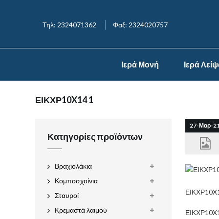
Τηλ: 2324071362
Φαξ: 2324020757
Ιερά Μονή
Ιερά Λεί
ΕΙΚΧΡ10X14 1
27-Μαρ-2
Κατηγορίες προϊόντων
Βραχιολάκια
Κομποσχοίνια
ΕΙΚΧΡ10X1
Σταυροί
Κρεμαστά λαιμού
ΕΙΚΧΡ10X1