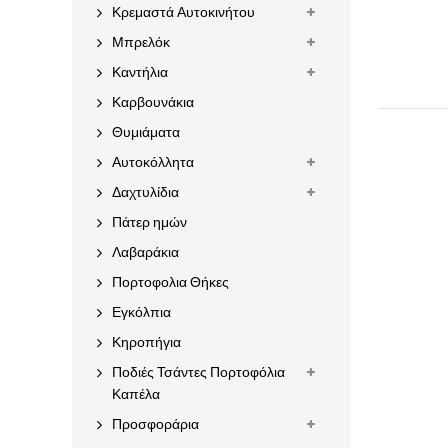
Κρεμαστά Αυτοκινήτου
Μπρελόκ
Καντήλια
Καρβουνάκια
Θυμιάματα
Αυτοκόλλητα
Δαχτυλίδια
Πάτερ ημών
Λαβαράκια
Πορτοφολια Θήκες
Εγκόλπια
Κηροπήγια
Ποδιές Τσάντες Πορτοφόλια
Καπέλα
Προσφοράρια