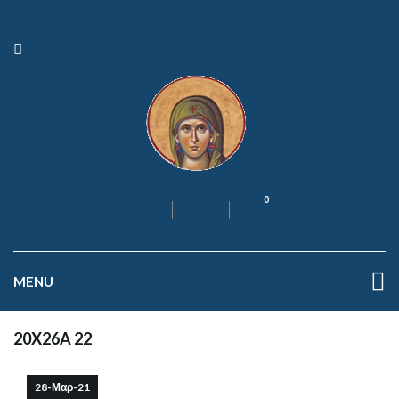
0
MENU
20X26A 22
28-Μαρ-21