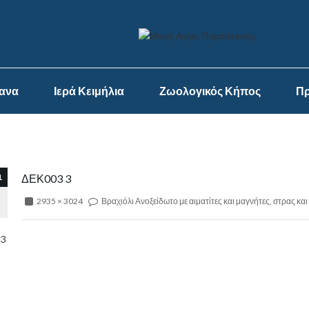
ψανα
Ιερά Κειμήλια
Ζωολογικός Κήπος
Πρ
1
ΔΕΚ003 3
2935 × 3024
Βραχιόλι Ανοξείδωτο με αιματίτες και μαγνήτες, στρας και