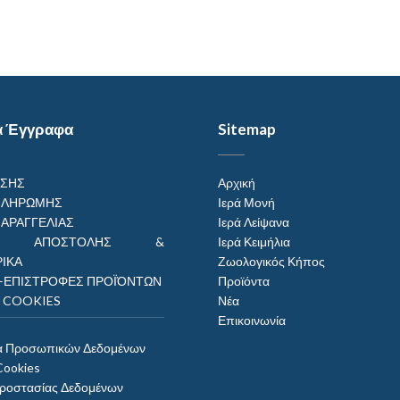
α Έγγραφα
Sitemap
ΗΣΗΣ
Αρχική
ΠΛΗΡΩΜΗΣ
Ιερά Μονή
ΠΑΡΑΓΓΕΛΙΑΣ
Ιερά Λείψανα
ΟΙ ΑΠΟΣΤΟΛΗΣ &
Ιερά Κειμήλια
ΙΚΑ
Ζωολογικός Κήπος
–ΕΠΙΣΤΡΟΦΕΣ ΠΡΟΪΌΝΤΩΝ
Προϊόντα
Η COOKIES
Νέα
Επικοινωνία
α Προσωπικών Δεδομένων
Cookies
Προστασίας Δεδομένων