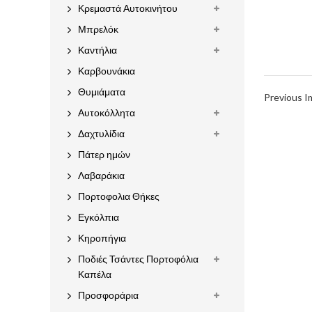
Κρεμαστά Αυτοκινήτου
Μπρελόκ
Καντήλια
Καρβουνάκια
Θυμιάματα
Previous 
Αυτοκόλλητα
Δαχτυλίδια
Πάτερ ημών
Λαβαράκια
Πορτοφολια Θήκες
Εγκόλπια
Κηροπήγια
Ποδιές Τσάντες Πορτοφόλια
Καπέλα
Προσφοράρια