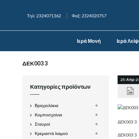
Τηλ: 2324071362
Φαξ: 2324020757
Ιερά Μονή
Ιερά Λεί
ΔΕΚ003 3
25-Απρ-2
Κατηγορίες προϊόντων
Βραχιολάκια
Κομποσχοίνια
ΔΕΚ003 3
Σταυροί
Κρεμαστά λαιμού
ΔΕΚ003 3