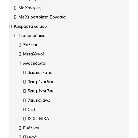
Με Χάντρες
Με Χειροποίητη Εργασία
Κρεμαστά λαιμού
Σταυρουδάκια
Ξύλινοι
Μεταλλικοί
Ανοξείδωτοι
3εκ. και κάτω
3εκ. μέχρι 5εκ.
5εκ. μέχρι 7εκ.
7εκ. και άνω
ΣΕΤ
ΙΣ ΧΣ ΝΙΚΑ
Γυάλινοι
Πλεκτά