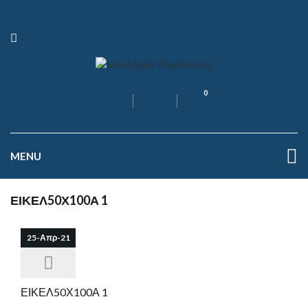
0
MENU
ΕΙΚΕΛ50Χ100Α 1
25-Απρ-21
ΕΙΚΕΛ50Χ100Α 1