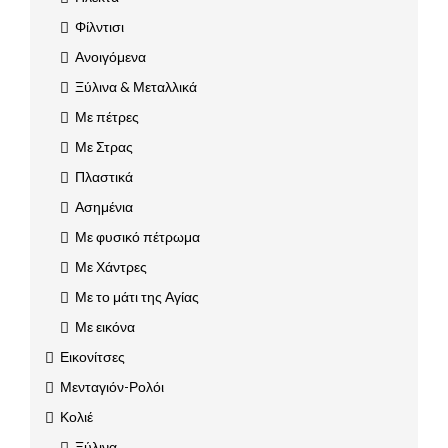
Φίλντισι
Ανοιγόμενα
Ξύλινα & Μεταλλικά
Με πέτρες
Με Στρας
Πλαστικά
Ασημένια
Με φυσικό πέτρωμα
Με Χάντρες
Με το μάτι της Αγίας
Με εικόνα
Εικονίτσες
Μενταγιόν-Ρολόι
Κολιέ
Ξύλινα