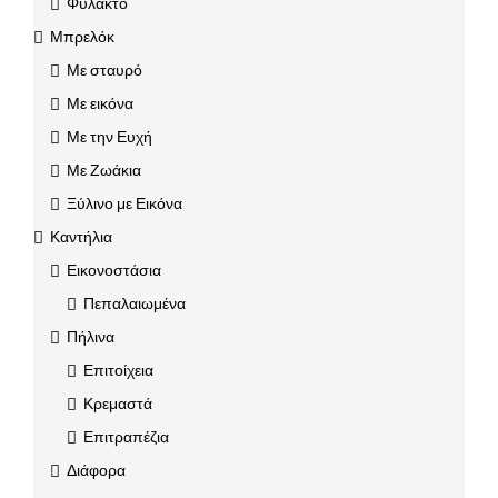
Φυλακτό
Μπρελόκ
Με σταυρό
Με εικόνα
Με την Ευχή
Με Ζωάκια
Ξύλινο με Εικόνα
Καντήλια
Εικονοστάσια
Πεπαλαιωμένα
Πήλινα
Επιτοίχεια
Κρεμαστά
Επιτραπέζια
Διάφορα