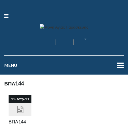
0
MENU
ΒΠΛ144
25-Απρ-21
ΒΠΛ144